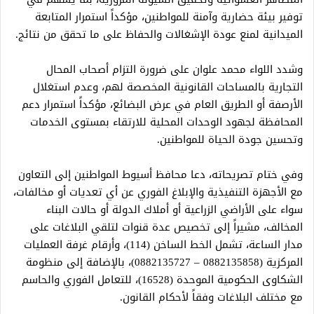
توفير بيئة حضارية وآمنة للمواطنين، مؤكداً استمرار المتابعة
الميدانية لمنع عودة الإشغالات والحفاظ على ما تحقق من نتائج.
وشدد اللواء محمد علوان على ضرورة التزام أصحاب المحال
التجارية بالمساحات القانونية المخصصة لهم، وعدم استغلال
الأرصفة أو الطريق العام في عرض البضائع، مؤكداً استمرار دعم
المحافظة لجهود الوحدات المحلية للارتقاء بمستوى الخدمات
وتحسين جودة الحياة للمواطنين.
وفي ختام تصريحاته، دعا محافظ أسيوط المواطنين إلى التعاون
مع الأجهزة التنفيذية والإبلاغ الفوري عن أي تعديات أو مخالفات،
سواء على الأراضي الزراعية أو أملاك الدولة أو حالات البناء
المخالف، مشيراً إلى تخصيص عدة قنوات لتلقي البلاغات على
مدار الساعة، تشمل الخط الساخن (114)، وأرقام غرفة العمليات
المركزية (0882135858 – 0882135727)، بالإضافة إلى منظومة
الشكاوى الحكومية الموحدة (16528)، للتعامل الفوري والحاسم
مع مختلف البلاغات وفقاً لأحكام القانون.