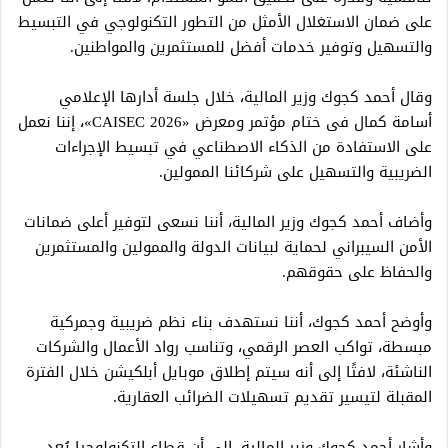
على ضمان الاستغلال الأمثل من التطور التكنولوجي في التبسيط
والتسهيل وتوفير خدمات أفضل للمستثمرين والمواطنين.
وقال أحمد كجوك وزير المالية، خلال جلسة أدارها الإعلامي
أسامة كمال فى ختام مؤتمر ومعرض «CAISEC 2026»، إننا نعمل
على الاستفادة من الذكاء الاصطناعي في تبسيط الإجراءات
الضريبية والتسهيل على شركائنا الممولين.
وأضاف أحمد كجوك وزير المالية، أننا نسعى لتوفير أعلى ضمانات
الأمن السيبراني لحماية لبيانات الدولة والممولين والمستثمرين
والحفاظ على حقوقهم.
وأوضح أحمد كجوك، أننا نستهدف بناء نظم ضريبية وجمركية
مبسطة، تواكب العصر الرقمي، وتناسب رواد الأعمال والشركات
الناشئة، لافتًا إلى أنه سيتم إطلاق موبايل أبلكيشن خلال الفترة
المقبلة لتيسير تقديم تسهيلات الضرائب العقارية.
وأشار أحمد كجوك وزير المالية، إلى أن قطاع التكنولوجيا يُعد