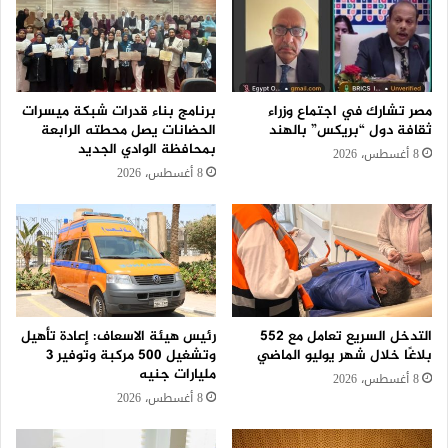
مصر تشارك في اجتماع وزراء
برنامج بناء قدرات شبكة ميسرات
ثقافة دول “بريكس” بالهند
الحضانات يصل محطته الرابعة
بمحافظة الوادي الجديد
8 أغسطس، 2026
8 أغسطس، 2026
التدخل السريع تعامل مع 552
رئيس هيئة الاسعاف: إعادة تأهيل
بلاغًا خلال شهر يوليو الماضي
وتشغيل 500 مركبة وتوفير 3
مليارات جنيه
8 أغسطس، 2026
8 أغسطس، 2026