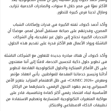
الأكثر نموًا في مصر خلال ٥ سنوات، والصادرات الخدمية تتزايد،
ومازال لدينا فرص كبيرة للتطور.
وأكد أحمد كجوك، ثقته الكبيرة في قدرات وإمكانات الشباب
المصري، وقدرتهم على صياغة مستقبل أفضل لمصر، موضحًا أن
التحديات الكبيرة تحتاج إلى حلول غير تقليدية، وأن الشركات
الناشئة ورواد الأعمال هم الأكثر قدرة على تقديم هذه الحلول.
وأكد كجوك، أن هناك مبادرة جديدة للتعاون مع الشركات الناشئة
فى تطوير حلول ذكية لتحسين الخدمة، لافتًا إلى أننا منفتحون
على كل الأفكار المبتكرة والحلول التكنولوجية الهادفة لتطوير
أدائنا وتيسير خدماتنا المقدمة للمواطنين. يأتي انعقاد مؤتمر
ومعرض «CAISEC 2026» في ظل الاهتمام المتزايد بتعزيز الأمن
السيبراني ودعم جهود التحول الرقمي، باعتبارهما من الركائز
الأساسية لبناء اقتصاد رقمي أكثر كفاءة وتنافسية، قادر على
مواكبة المتغيرات التكنولوجية المتسارعة وتعظيم الاستفادة من
تطبيقات الذكاء الاصطناعي والابتكار.