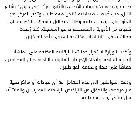
طبيبة وغير مقيدة بنقابة الأطباء. والثاني مركز “بي جلوي” بشارع
النيل، حيث ضُبطت صيدلانية تنتحل صفة طبيب وتدير المركز، مع
العثور على روشتات طبية وطلبات تحاليل باسمها، بالإضافة إلى
كميات من الأدوية والمستحضرات غير المسجلة. كما رُصدت
مخالفات في اشتراطات مكافحة العدوى بأحد المركزين.
وأكدت الوزارة استمرار حملاتها الرقابية المكثفة على المنشآت
الطبية الخاصة، واتخاذ الإجراءات القانونية الرادعة حيال المخالفين،
حفاظًا على صحة وسلامة المواطنين.
ودعت المواطنين إلى عدم التعامل مع أي عيادات أو مراكز طبية
غير مرخصة، والتحقق من التراخيص الرسمية للممارسين والمنشآت
قبل تلقي أي خدمة طبية.