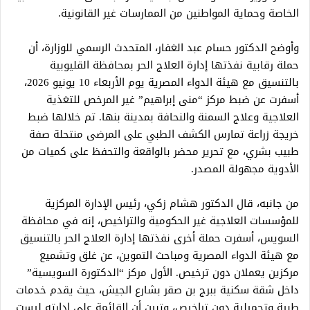
الخاصة وحماية المواطنين من الممارسات غير القانونية.
وأوضح الدكتور حسام عبد الغفار، المتحدث الرسمي للوزارة، أن
حملة رقابية نفذتها إدارة العلاج الحر بمحافظة القليوبية
بالتنسيق مع هيئة الدواء المصرية يوم الأربعاء 10 يونيو 2026،
أسفرت عن ضبط مركز “منى إبراهيم” غير المرخص للتغذية
العلاجية وعلاج السمنة والنحافة بمدينة بنها. تم خلالها ضبط
خريجة زراعة تمارس الكشف الطبي على المرضى منتحلة صفة
طبيب بشري، مع تحرير محضر بالواقعة والتحفظ على كميات من
الأدوية مجهولة المصدر.
من جانبه، قال الدكتور هشام زكي، رئيس الإدارة المركزية
للمؤسسات العلاجية غير الحكومية والتراخيص، إنه في محافظة
السويس، أسفرت حملة أخرى نفذتها إدارة العلاج الحر بالتنسيق
مع هيئة الدواء المصرية ومباحث التموين، عن غلق وتشميع
مركزين يعملان دون ترخيص. الأول مركز “الدكتورة السويسية”
داخل شقة سكنية ببرج بن صقر بشارع الجيش، حيث يقدم خدمات
طبية وتجميلية دون تراخيص، وتبين أن القائمة على إدارته ليست