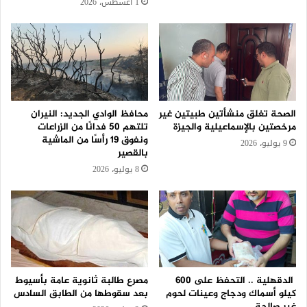
1 أغسطس، 2026
الصحة تغلق منشأتين طبيتين غير
محافظ الوادي الجديد: النيران
مرخصتين بالإسماعيلية والجيزة
تلتهم 50 فدانًا من الزراعات
ونفوق 19 رأسًا من الماشية
9 يوليو، 2026
بالقصير
8 يوليو، 2026
الدقهلية .. التحفظ على 600
مصرع طالبة ثانوية عامة بأسيوط
كيلو أسماك ودجاج وعينات لحوم
بعد سقوطها من الطابق السادس
غير صالحة