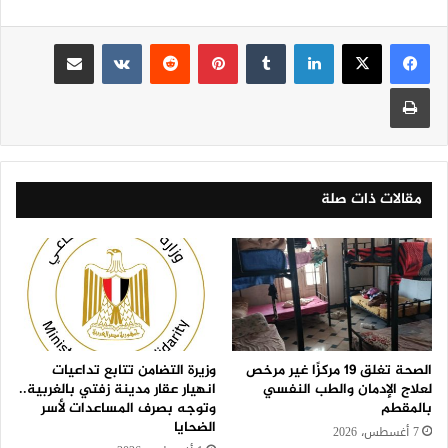
لينكدإن
‏Tumblr
بينتيريست
‏Reddit
‏VKontakte
مشاركة عبر البريد
طباعة
مقالات ذات صلة
الصحة تغلق 19 مركزًا غير مرخص
وزيرة التضامن تتابع تداعيات
لعلاج الإدمان والطب النفسي
انهيار عقار مدينة زفتي بالغربية..
بالمقطم
وتوجه بصرف المساعدات لأسر
الضحايا
7 أغسطس، 2026