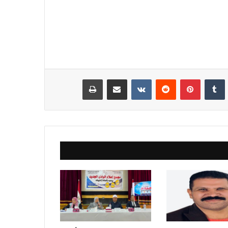
نكدإن
‏Tumblr
بينتيريست
‏Reddit
‏VKontakte
مشاركة عبر البريد
طباعة