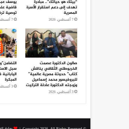
“بيتك هو حياتك”.. مبادرة
يوسف عبدا
تهدف إلى دعم استقرار الأسرة
قاضية على
المصرية
توصية ترف
7 أغسطس، 2026
7 أغسطس، 2026
صالون الدكتورة عصمت
التضامن”و 
الخربوطلي الثقافي يناقش
سبل الاستف
كتاب” حدوتة مصرية عالمية”
اليابانية 
للبروفيسور محمد إسماعيل
المبكرة
وزوجته الدكتورة عادلة التركيت
3 أغسطس، 2026
3 أغسطس، 2026
© Copyright 2026, All Rights Reserved |
بوابة ال