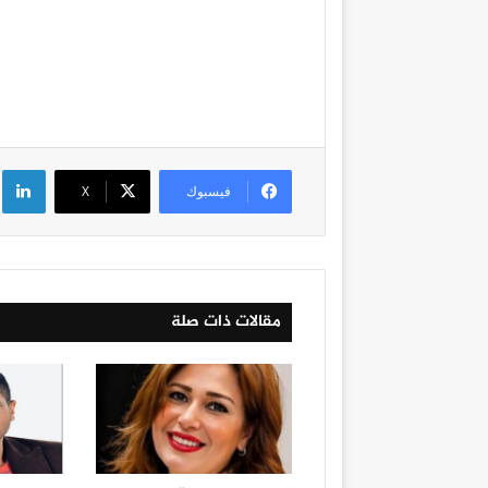
لي
فيسبوك
‫X
مقالات ذات صلة