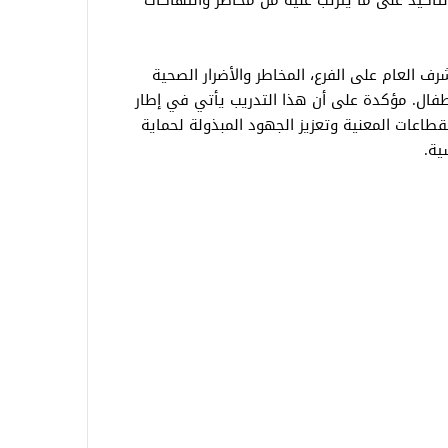
لتأكيد على ما يترتب عليه من مخاطر وانتهاكات
ف العام على الفرع، المخاطر والأضرار الصحية
أطفال. مؤكدة على أن هذا التدريب يأتي في إطار
طاعات المعنية وتعزيز الجهود المبذولة لحماية
ية.