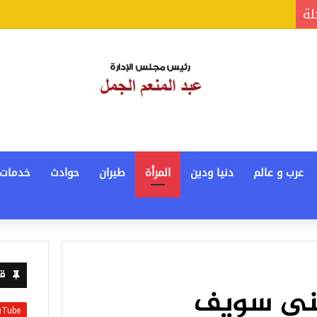
لة
عرب و عالم
دنيا ودين
المرأة
طيران
حوادث
خدمات
قن
ني سويف