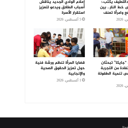
للطيف يكتب،:
إعلام الوادي الجديد يناقش
 خط النار.. بين
أسباب الطلاق ويدعو لتعزيز
ع وامرأة تعنف
استقرار الأسرة
5 أغسطس، 2026
“جايكا” تبحثان
قضايا المرأة تنظم ورشة فنية
ادة من التجربة
حول تعزيز الحقوق الصحية
فى تنمية الطفولة
والإنجابية
1 أغسطس، 2026
عمال