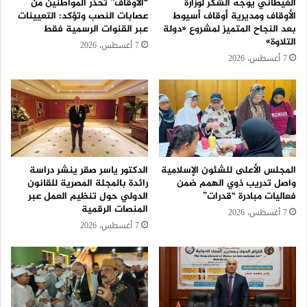
الغيطاني يوجه الشكر لوزارة
“الأوقاف” تحذر المواطنين من
الأوقاف ومديرية أوقاف أسيوط
عصابات النصب وتؤكد: التعيينات
بعد النجاح المتميز لمشروع «دولة
عبر القنوات الرسمية فقط
التلاوة»
7 أغسطس، 2026
7 أغسطس، 2026
المجلس الأعلى للشئون الإسلامية
الدكتور ياسر صقر ينشر دراسة
واصل تدريب ذوي الهمم ضمن
رائدة بالمجلة المصرية للقانون
فعاليات مبادرة “قدرات”
الدولي حول تنظيم العمل عبر
المنصات الرقمية
7 أغسطس، 2026
7 أغسطس، 2026