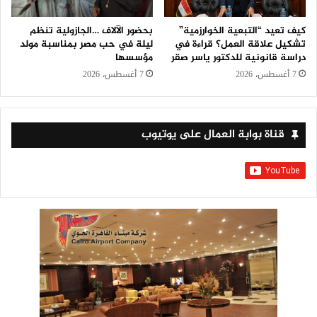
كيف تعيد “التبعية الخوارزمية”
بحضور الآلاف …الجازولية تنظم
تشكيل علاقة العمل؟ قراءة في
ليلة في حب مصر بمناسبة مولد
دراسة قانونية للدكتور ياسر صقر
مؤسسها
7 أغسطس، 2026
7 أغسطس، 2026
قناة بوابة العمال على يوتيوب