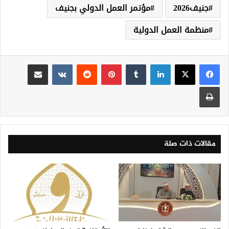
جنيف2026
مؤتمر العمل الدولي بجنيف
منظمة العمل الدولية
لينكدإن
‏Tumblr
بينتيريست
‏Reddit
‏VKontakte
مشاركة عبر البريد
طباعة
مقالات ذات صلة