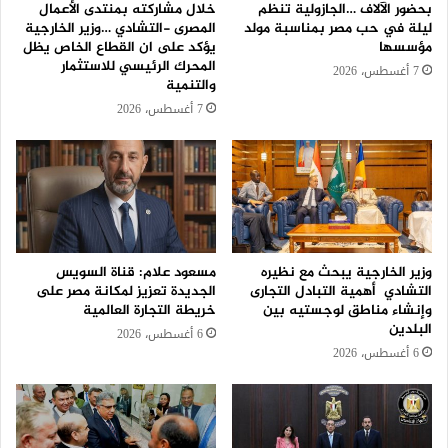
بحضور الآلاف …الجازولية تنظم
خلال مشاركته بمنتدى الأعمال
ليلة في حب مصر بمناسبة مولد
المصرى -التشادي …وزير الخارجية
مؤسسها
يؤكد على ان القطاع الخاص يظل
المحرك الرئيسي للاستثمار
7 أغسطس، 2026
والتنمية
7 أغسطس، 2026
وزير الخارجية يبحث مع نظيره
مسعود علام: قناة السويس
التشادي أهمية التبادل التجارى
الجديدة تعزيز لمكانة مصر على
وإنشاء مناطق لوجستيه بين
خريطة التجارة العالمية
البلدين
6 أغسطس، 2026
6 أغسطس، 2026