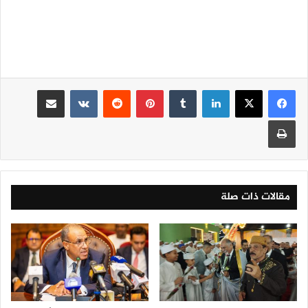
لينكدإن
‏Tumblr
بينتيريست
‏Reddit
‏VKontakte
مشاركة عبر البريد
طباعة
مقالات ذات صلة