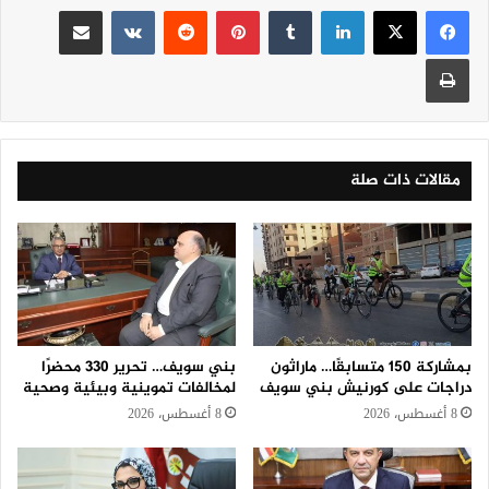
لينكدإن
‏Tumblr
بينتيريست
‏Reddit
‏VKontakte
مشاركة عبر البريد
طباعة
مقالات ذات صلة
بمشاركة 150 متسابقًا… ماراثون
بني سويف… تحرير 330 محضرًا
دراجات على كورنيش بني سويف
لمخالفات تموينية وبيئية وصحية
8 أغسطس، 2026
8 أغسطس، 2026