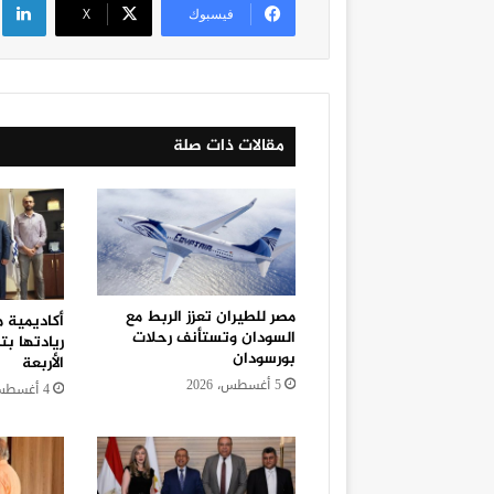
فيسبوك
‫X
مقالات ذات صلة
مصر للطيران تعزز الربط مع
أكاديمية 
السودان وتستأنف رحلات
بورسودان
الأربعة
5 أغسطس، 2026
4 أغسطس، 2026