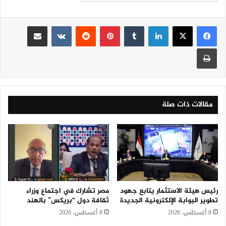
لينكدإن
‏Tumblr
بينتيريست
‏Reddit
‏VKontakte
مشاركة عبر البريد
طباعة
مقالات ذات صلة
رئيس هيئة الاستثمار يتابع جهود
مصر تشارك في اجتماع وزراء
تطوير البوابة الإلكترونية الجديدة
ثقافة دول “بريكس” بالهند
8 أغسطس، 2026
8 أغسطس، 2026