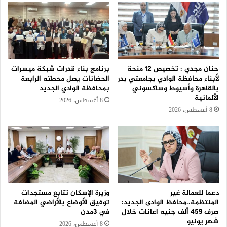
حنان مجدي : تخصيص 12 منحة
برنامج بناء قدرات شبكة ميسرات
لأبناء محافظة الوادي بجامعتي بدر
الحضانات يصل محطته الرابعة
بالقاهرة وأسيوط وساكسوني
بمحافظة الوادي الجديد
الألمانية
8 أغسطس، 2026
8 أغسطس، 2026
دعما للعمالة غير
وزيرة الإسكان تتابع مستجدات
المنتظمة..محافظ الوادى الجديد:
توفيق الأوضاع بالأراضي المضافة
صرف 459 ألف جنيه اعانات خلال
في 3مدن
شهر يونيو
8 أغسطس، 2026