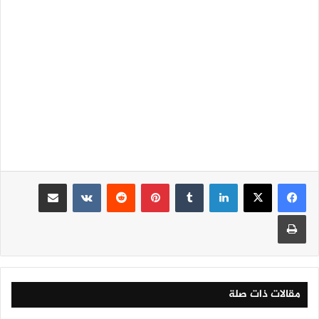
لينكدإن
‏Tumblr
بينتيريست
‏Reddit
‏VKontakte
مشاركة عبر البريد
طباعة
مقالات ذات صلة