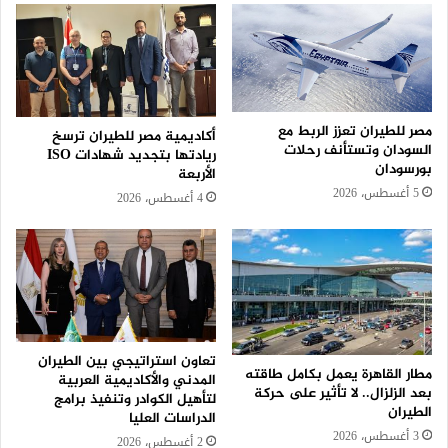
مصر للطيران تعزز الربط مع
أكاديمية مصر للطيران ترسخ
السودان وتستأنف رحلات
ريادتها بتجديد شهادات ISO
بورسودان
الأربعة
5 أغسطس، 2026
4 أغسطس، 2026
تعاون استراتيجي بين الطيران
مطار القاهرة يعمل بكامل طاقته
المدني والأكاديمية العربية
بعد الزلزال.. لا تأثير على حركة
لتأهيل الكوادر وتنفيذ برامج
الطيران
الدراسات العليا
3 أغسطس، 2026
2 أغسطس، 2026