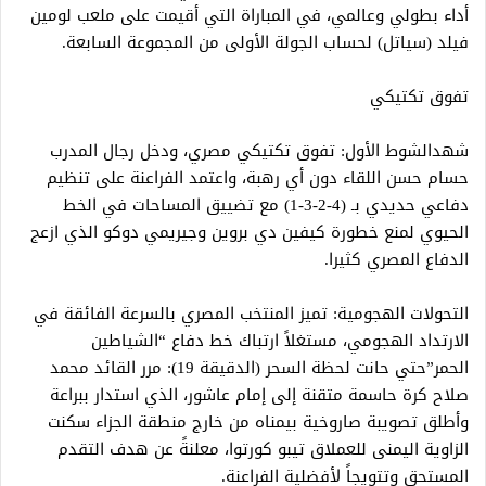
أداء بطولي وعالمي، في المباراة التي أقيمت على ملعب لومين
فيلد (سياتل) لحساب الجولة الأولى من المجموعة السابعة.
تفوق تكتيكي
​شهد​الشوط الأول: تفوق تكتيكي مصري، و​دخل رجال المدرب
حسام حسن اللقاء دون أي رهبة، واعتمد الفراعنة على تنظيم
دفاعي حديدي بـ (4-2-3-1) مع تضييق المساحات في الخط
الحيوي لمنع خطورة كيفين دي بروين وجيريمي دوكو الذي ازعج
الدفاع المصري كثيرا.
​التحولات الهجومية: تميز المنتخب المصري بالسرعة الفائقة في
الارتداد الهجومي، مستغلاً ارتباك خط دفاع “الشياطين
الحمر”حتي حانت ​لحظة السحر (الدقيقة 19): مرر القائد محمد
صلاح كرة حاسمة متقنة إلى إمام عاشور، الذي استدار ببراعة
وأطلق تصويبة صاروخية بيمناه من خارج منطقة الجزاء سكنت
الزاوية اليمنى للعملاق تيبو كورتوا، معلنةً عن هدف التقدم
المستحق وتتويجاً لأفضلية الفراعنة.