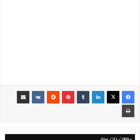
لينكدإن
‏Tumblr
بينتيريست
‏Reddit
‏VKontakte
مشاركة عبر البريد
طباعة
مقالات ذات صلة