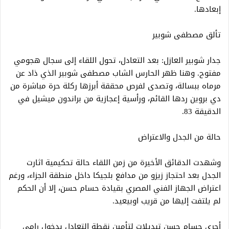
إبعادها.
تألق مصطفى شوبير
​جدار شوبير العازل: بعد التعادل، تحول اللقاء إلى سجال هجومي
مفتوح. وهنا ظهر الحارس الشاب مصطفى شوبير الذي ذاد عن
مرماه ببسالة، وتصدى لفرص محققة أبرزها ركلة حرة مباشرة من
دي بروين ردها القائم، ورأسية إعجازية من براندون ميشيل في
الدقيقة 83.
حالة من الجدل والاعتراض
وشهدت الدقائق الأخيرة من زمن اللقاء حالة تحكيمية اثارت
الجدل بعد احتجاز زيزو من مدافع بلجيكا داخل منطقة الجزاء، ورغم
اعتراض الجهاز الفني المصري بقيادة حسام حسن، إلا أن الحكم
لم يلتفت إليها من قريب اوبيعيد.
​أجرى حسام حسن تبديلات لتأمين نقطة التعادل بدخول رامي