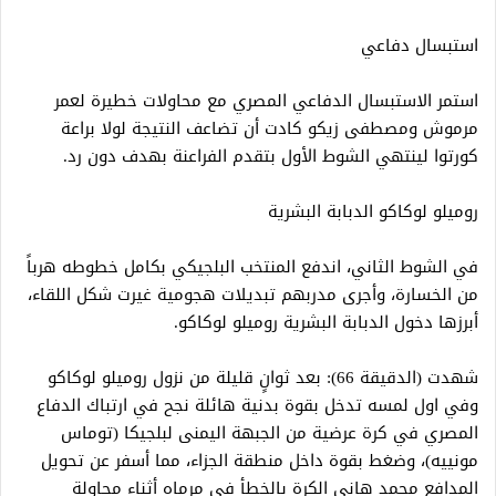
استبسال دفاعي
​استمر الاستبسال الدفاعي المصري مع محاولات خطيرة لعمر
مرموش ومصطفى زيكو كادت أن تضاعف النتيجة لولا براعة
كورتوا لينتهي الشوط الأول بتقدم الفراعنة بهدف دون رد.
​روميلو لوكاكو الدبابة البشرية
​في الشوط الثاني، اندفع المنتخب البلجيكي بكامل خطوطه هرباً
من الخسارة، وأجرى مدربهم تبديلات هجومية غيرت شكل اللقاء،
أبرزها دخول الدبابة البشرية روميلو لوكاكو.
​شهدت (الدقيقة 66): بعد ثوانٍ قليلة من نزول روميلو لوكاكو
وفي اول لمسه تدخل بقوة بدنية هائلة نجح في ارتباك الدفاع
المصري في كرة عرضية من الجبهة اليمنى لبلجيكا (توماس
مونييه)، وضغط بقوة داخل منطقة الجزاء، مما أسفر عن تحويل
المدافع محمد هاني الكرة بالخطأ في مرماه أثناء محاولة