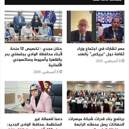
مصر تشارك في اجتماع وزراء
حنان مجدي : تخصيص 12 منحة
ثقافة دول “بريكس” بالهند
لأبناء محافظة الوادي بجامعتي بدر
بالقاهرة وأسيوط وساكسوني
8 أغسطس، 2026
الألمانية
8 أغسطس، 2026
برنامج بناء قدرات شبكة ميسرات
دعما للعمالة غير
الحضانات يصل محطته الرابعة
المنتظمة..محافظ الوادى الجديد: