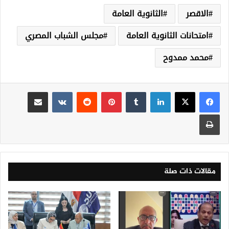
الاقصر
الثانوية العامة
امتحانات الثانوية العامة
مجلس الشباب المصري
محمد ممدوح
لينكدإن
‏Tumblr
بينتيريست
‏Reddit
‏VKontakte
مشاركة عبر البريد
طباعة
مقالات ذات صلة