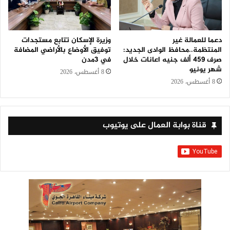
دعما للعمالة غير
وزيرة الإسكان تتابع مستجدات
المنتظمة..محافظ الوادى الجديد:
توفيق الأوضاع بالأراضي المضافة
صرف 459 ألف جنيه اعانات خلال
في 3مدن
شهر يونيو
8 أغسطس، 2026
8 أغسطس، 2026
قناة بوابة العمال على يوتيوب