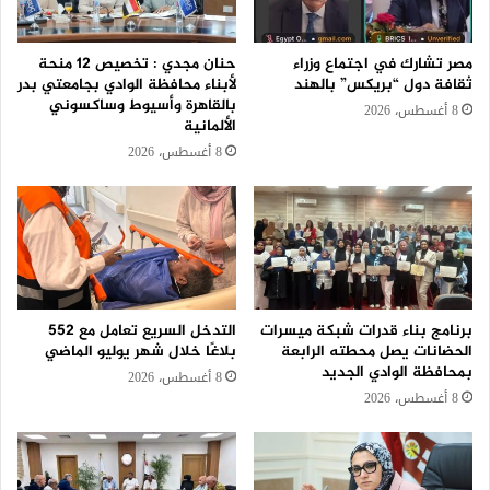
مصر تشارك في اجتماع وزراء
حنان مجدي : تخصيص 12 منحة
ثقافة دول “بريكس” بالهند
لأبناء محافظة الوادي بجامعتي بدر
بالقاهرة وأسيوط وساكسوني
8 أغسطس، 2026
الألمانية
8 أغسطس، 2026
برنامج بناء قدرات شبكة ميسرات
التدخل السريع تعامل مع 552
الحضانات يصل محطته الرابعة
بلاغًا خلال شهر يوليو الماضي
بمحافظة الوادي الجديد
8 أغسطس، 2026
8 أغسطس، 2026