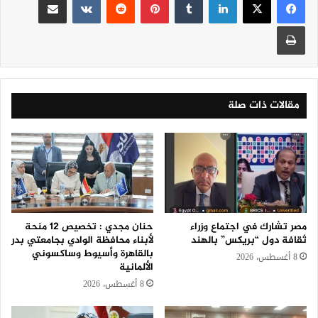
طباعة
مقالات ذات صلة
مصر تشارك في اجتماع وزراء
حنان مجدي : تخصيص 12 منحة
ثقافة دول “بريكس” بالهند
لأبناء محافظة الوادي بجامعتي بدر
بالقاهرة وأسيوط وساكسوني
8 أغسطس، 2026
الألمانية
8 أغسطس، 2026