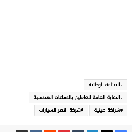
الصناعة الوطنية
النقابة العامة للعاملين بالصناعات الهندسية
شراكة صينية
شركة النصر للسيارات
لينكدإن
‏Tumblr
بينتيريست
‏Reddit
‏VKontakte
مشاركة عبر البريد