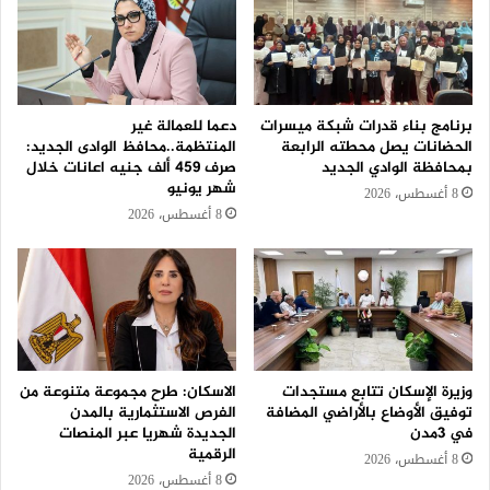
برنامج بناء قدرات شبكة ميسرات
دعما للعمالة غير
الحضانات يصل محطته الرابعة
المنتظمة..محافظ الوادى الجديد:
بمحافظة الوادي الجديد
صرف 459 ألف جنيه اعانات خلال
شهر يونيو
8 أغسطس، 2026
8 أغسطس، 2026
وزيرة الإسكان تتابع مستجدات
الاسكان: طرح مجموعة متنوعة من
توفيق الأوضاع بالأراضي المضافة
الفرص الاستثمارية بالمدن
في 3مدن
الجديدة شهريا عبر المنصات
الرقمية
8 أغسطس، 2026
8 أغسطس، 2026