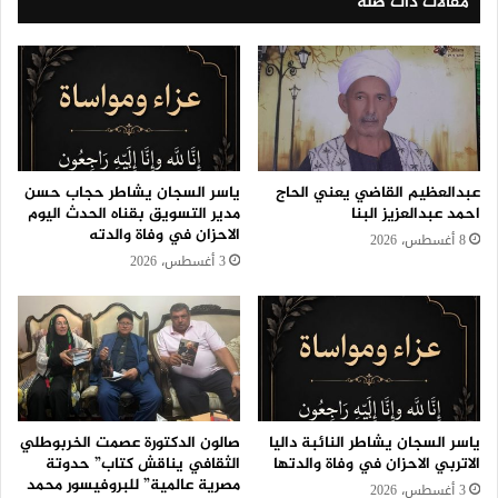
مقالات ذات صلة
عبدالعظيم القاضي يعني الحاج
ياسر السجان يشاطر حجاب حسن
احمد عبدالعزيز البنا
مدير التسويق بقناه الحدث اليوم
الاحزان في وفاة والدته
8 أغسطس، 2026
3 أغسطس، 2026
ياسر السجان يشاطر النائبة داليا
صالون الدكتورة عصمت الخربوطلي
الاتربي الاحزان في وفاة والدتها
الثقافي يناقش كتاب” حدوتة
مصرية عالمية” للبروفيسور محمد
3 أغسطس، 2026