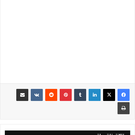
لينكدإن
‏Tumblr
بينتيريست
‏Reddit
‏VKontakte
مشاركة عبر البريد
طباعة