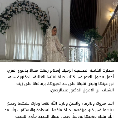
سطرت الكاتبة الصحفية الزميلة إسلام رفعت مقالا بدموع الفرح،
أجمل فصول العمر في كتاب حياة ابنتها الغالية، الدكتورة هبه،
نور عينها ونبض قلبها على حد تعبيرها، بزفافها على زينة
الشباب ابن الاصول الدكتور عبدالرحمن،
الف مبروك وبالرفاء والبنين وبارك الله لهما وبارك عليهما وجمع
بينهما في خير، ورزقهما حياة ملؤها السعادة والاستقرار، وأسعد
الله قلبكِ برؤيتها عروساً، وجعل بيتها الجديد مأوى للمحبة