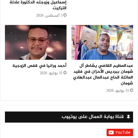
إسماعيل وزوجته الدكتورة عادلة
التركيت
3 أغسطس، 2026
عبدالعظيم القاضي يشاطر آل
أحمد ورانيا في قفص الزوجية
شومان ببرديس الأحزان في فقيد
31 يوليو، 2026
العائلة الحاج عبدالعال عبدالهادي
شومان
31 يوليو، 2026
قناة بوابة العمال على يوتيوب