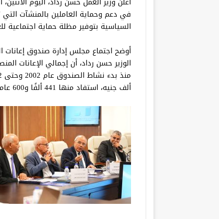
أعلن وزير العمل حسن رداد، اليوم الاثنين،
في دعم وحماية العاملين بالمنشآت التي تو
السياسية بتوفير مظلة حماية اجتماعية لل
أوضح اجتماع مجلس إدارة صندوق إعانات الط
الوزير حسن رداد، أن إجمالي الإعانات المن
ألف جنيه، استفاد منها 441 ألفًا و600 عامل داخل 3999 منشأة.