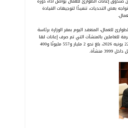
 أن صندوق إعانات الطوارئ للعمال يواصل أداء دوره
اجه بعض التحديات، تنفيذًا لتوجيهات القيادة
عمال.
وارئ للعمال، المنعقد اليوم بمقر الوزارة برئاسة
صرفة للعاملين بالمنشآت التي تم صرف إعانات لها
منذ بدء نشاط الصندوق عام 2002 وحتى 22 يونيه 2026، بلغ نحو 2 مليار و557 مليونًا و400