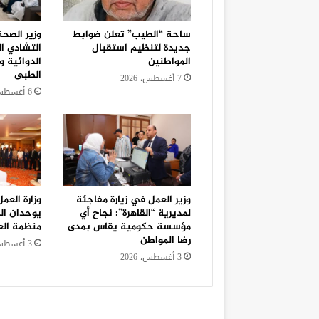
ساحة “الطيب” تعلن ضوابط
وزير الصح
جديدة لتنظيم استقبال
التشادي ا
المواطنين
الدوائية و
الطبى
7 أغسطس، 2026
6 أغسطس، 2026
وزير العمل في زيارة مفاجئة
وزارة العم
لمديرية “القاهرة”: نجاح أي
يوحدان ال
مؤسسة حكومية يقاس بمدى
منظمة الع
رضا المواطن
3 أغسطس، 2026
3 أغسطس، 2026