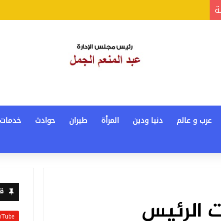
ة
عرب و عالم
دنيا ودين
المرأة
طيران
حوادث
خدمات
قن
ت الرئيس