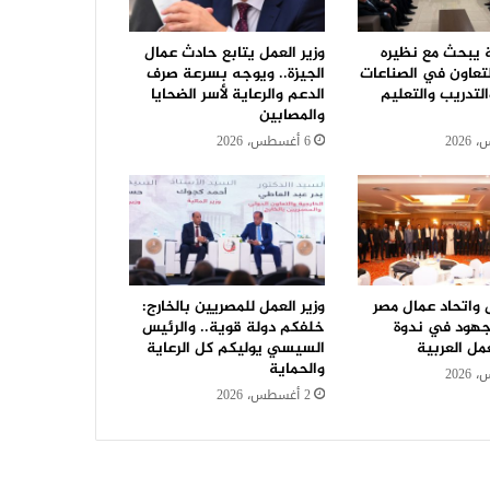
ة يبحث مع نظيره
وزير العمل يتابع حادث عمال
لتعاون في الصناعات
الجيزة.. ويوجه بسرعة صرف
التدريب والتعليم
الدعم والرعاية لأسر الضحايا
والمصابين
6 أغسطس، 2026
ل واتحاد عمال مصر
وزير العمل للمصريين بالخارج:
جهود في ندوة
خلفكم دولة قوية.. والرئيس
مل العربية
السيسي يوليكم كل الرعاية
والحماية
2 أغسطس، 2026