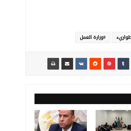
واريء
وزارة العمل
نكدإن
‏Tumblr
بينتيريست
‏Reddit
‏VKontakte
مشاركة عبر البريد
طباعة