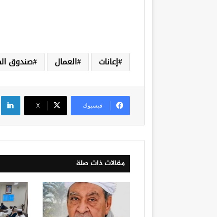
إعانات
العمال
صندوق الط
لي
فيسبوك
‫X
مقالات ذات صلة