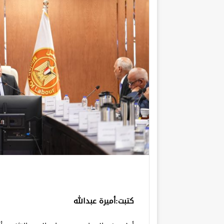
كتبت:أميرة عبدالله