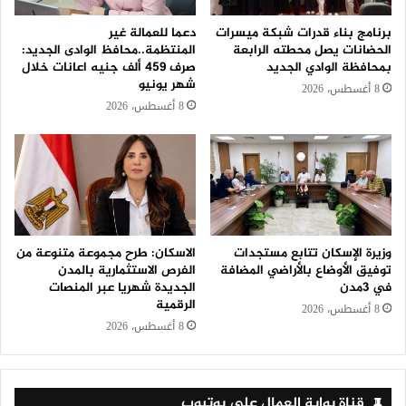
برنامج بناء قدرات شبكة ميسرات
دعما للعمالة غير
الحضانات يصل محطته الرابعة
المنتظمة..محافظ الوادى الجديد:
بمحافظة الوادي الجديد
صرف 459 ألف جنيه اعانات خلال
شهر يونيو
8 أغسطس، 2026
8 أغسطس، 2026
وزيرة الإسكان تتابع مستجدات
الاسكان: طرح مجموعة متنوعة من
توفيق الأوضاع بالأراضي المضافة
الفرص الاستثمارية بالمدن
في 3مدن
الجديدة شهريا عبر المنصات
الرقمية
8 أغسطس، 2026
8 أغسطس، 2026
قناة بوابة العمال على يوتيوب