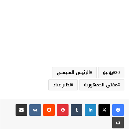
30يونيو
الرئيس السيسي
مفتى الجمهورية
نظير عياد
لينكدإن
‏Tumblr
بينتيريست
‏Reddit
‏VKontakte
مشاركة عبر البريد
طباعة