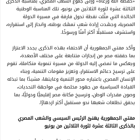
«حفظه الله ورعاه» وإلى جموع الشعب المصري، بمناسبة الذكرى
الثالثة عشرة لثورة الثلاثين من يونيو، تلك المناسبة الوطنية
الخالدة التي مثَّلت نقطة تحول فارقة في مسيرة الدولة
المصرية، وجسَّدت إرادة شعبٍ تمسَّك بوطنه، وانحاز إلى استقراره،
واستشرف مستقبلًا أكثر أمنًا ورسوخًا.
وأكد مفتي الجمهورية أن الاحتفاء بهذه الذكرى يجدد الاعتزاز
بما حققته مصر من إنجازات متتابعة على مختلف الأصعدة،
ويعكس ما تمضي إليه الدولة من مسيرة تنموية متكاملة، تقوم
على ترسيخ دعائم الاستقرار، وتعزيز مقومات التنمية، وبناء
الإنسان المصري باعتباره محور التنمية وغايتها، مشيدًا بما تبذله
القيادة السياسية من جهود مخلصة في مواجهة التحديات،
وصون مقدرات الوطن، وترسيخ مكانة مصر إقليميًّا ودوليًّا، بما
يحقق تطلعات شعبها نحو مستقبل أكثر ازدهارًا.
مفتي الجمهورية يهنئ الرئيس السيسي والشعب المصري
بالذكرى الثالثة عشرة لثورة الثلاثين من يونيو