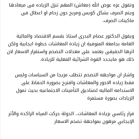
وتقول عزه عوض الله (معاش) المهم تنزل الزياده فى ميعادها
ويتم الصرف بشكل كويس ومريح دون زحام او اعطال فى
ماكينات الصرف.
ويقول الدكتور عصام البدرى استاذ بقسم الاقتصاد والمالية
العامة بجامعة المنوفية ان زيادة المعاشات خطوة ايجابية ولكن
اثرها الحقيقى يعتمد على معدلات التضخم واستقرار الاسعار لان
ذلك هو مايحدد القوة الشرائية الفعلية للزيادة.
واشار ان مواجهه التضخم تتطلب مزيجا من السياسات وليس
فقط زياده الاجور والمعاشات واقترح بضرورة الحفاظ على
الاستدامه الماليه لصناديق التأمينات الاجتماعيه بحيث تمول
الزيادات بصورة مستمرة
قرار رئاسي بزيادة المعاشات.. الدولة حركت المياه الراكدة والأثر
الإيجابي مرهون بمواجهة تضخم الاسعار