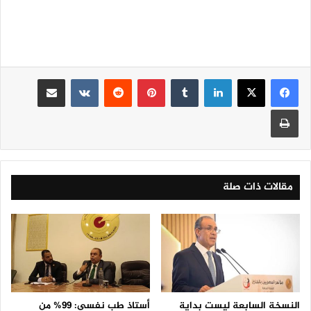
لينكدإن
‏Tumblr
بينتيريست
‏Reddit
‏VKontakte
مشاركة عبر البريد
طباعة
مقالات ذات صلة
النسخة السابعة ليست بداية
أستاذ طب نفسى: 99% من