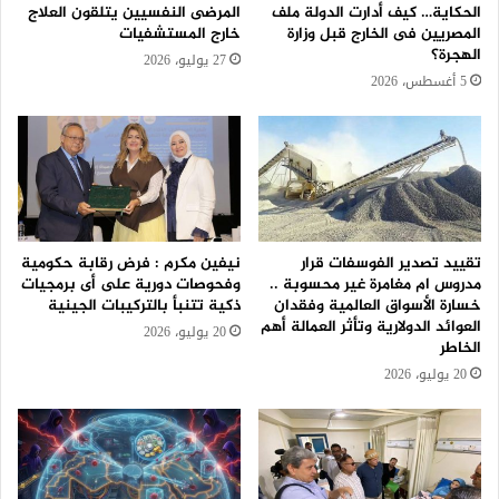
الحكاية… كيف أدارت الدولة ملف
المرضى النفسيين يتلقون العلاج
المصريين فى الخارج قبل وزارة
خارج المستشفيات
الهجرة؟
27 يوليو، 2026
5 أغسطس، 2026
تقييد تصدير الفوسفات قرار
نيفين مكرم : فرض رقابة حكومية
مدروس ام مغامرة غير محسوبة ..
وفحوصات دورية على أى برمجيات
خسارة الأسواق العالمية وفقدان
ذكية تتنبأ بالتركيبات الجينية
العوائد الدولارية وتأثر العمالة أهم
20 يوليو، 2026
الخاطر
20 يوليو، 2026