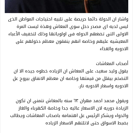
واشار ان الدولة دائما حريصة على تلبيه احتياجات المواطن الذى
ليس لديه اى مصدر دخل سوى المعاش وهذة ليست المرة
الاولى التى تضعهم الدوله فى اولوياتها وذلك لتخفيف الأعباء
المعيشيه عليهم وخاصه انهم ينفقون معظم دخولهم على
الادويه والغذاء
أصحاب المعاشات
يقول وليد سعيد، على المعاش ان الزياده خطوه جيده الا ان
التضخم بيقلل من قيمتها وخاصه ان معظم الانفاق بيروح عل
الادويه واسعار الادويه نار.
ويقول محمد احمد مهران ٦٣ سنه بالمعاش نتمنى ان تكون
الزيادة دوريه لان الاسعار عاليه جدا وخاصة الكهرباء والغاز
والدواء ويشكر الرئيس عل اهتمامه باصحاب المعاشات ويطالب
بضبط الاسواق حتى لاتلتهم الاسعار الزياده