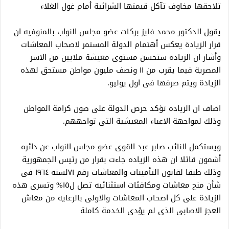
تلاحقها مخاوف تآكل قيمتها الشرائية أمام غول الغلاء
يقول الدكتور محمد فايز بركات عضو مجلس النواب بالمنوفيه ان
قرار الزيادة يعكس أهتمام الدولة المستمر لاصحاب المعاشات
وأشار ان الزياده ستحسن مستوى معيشة ملايين من الاسر
المصرية فيما يقرب من ١١ ونصف مليون مواطن مستحق لهذه
الزيادة ويتم صرفها فى اول يوليو.
اضاف ان الزياده تؤكد حرص الدولة على صون كرامة المواطن
وذلك لمواجهة الاعباء المعيشية التى تواجههم.
ويستكمل النائب صابر عبد القوى عضو مجلس النواب عن دائره
أشمون قائلا ان هذه الزياده جاءت بقرار من رئيس الجمهورية
وذلك طبقا لقانون التأمينات والمعاشات رقم ٧١لسنه ١٩٦٤ فى
شأن منح معاشات ومكافئات استثنائيه تصل ل١٥% وتسرى هذه
الزيادة على كل اصحاب المعاشات والاولى بالرعاية من معاش
العجز الاصابى الذى لم يؤدى الخدمة كاملة