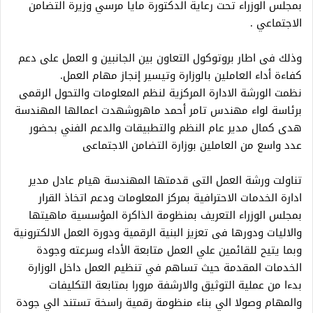
بمجلس الوزراء تحت رعاية الدكتورة مايا مرسي وزيرة التضامن
الاجتماعي .
وذلك فى اطار بروتوكول التعاون بين الجانبين و العمل على دعم
كفاءة أداء العاملين بالوزارة وتيسير إنجاز مهام العمل.
نظمت الورشة الادارة المركزية لنظم المعلومات والتحول الرقمى
برئاسة لواء مهندس تامر أحمد ماهروشهدت اعمالها المهندسة
هدى كمال مدير عام النظم والتطبيقات والدعم الفني بحضور
عدد واسع من العاملين بوزارة التضامن الاجتماعى
تناولت ورشة العمل التى قدمتها المهندسة هيام عادل مدير
ادارة الخدمات الاحترافية بمركز المعلومات ودعم اتخاذ القرار
بمجلس الوزراء التعريف بمنظومة الذاكرة المؤسسية ماهيتها
والاليات ودورها فى تعزيز البنية الرقمية ودورة العمل الالكترونية
وبما يتيح للقائمين علي العمل متابعة الأداء وسرعته وجودة
الخدمات المقدمة حيث تساهم في تنظيم العمل داخل الوزارة
بدءا من عملية التوثيق والارشفة مرورا بمتابعة التكليفات
والمهام وصولا الي بناء منظومة رقمية راسخة تستند الي جودة