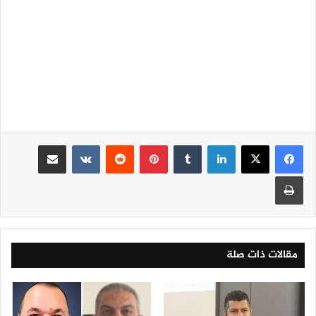
لينكدإن
‏Tumblr
بينتيريست
‏Reddit
‏VKontakte
مشاركة عبر البريد
طباعة
مقالات ذات صلة