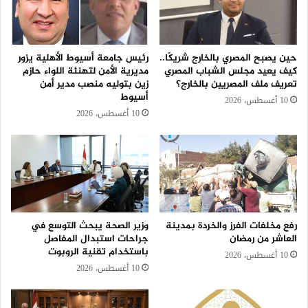
حين يصبح المصري بالخارج شريكًا..
رئيس جامعة أسيوط الأهلية يزور
كيف يعيد مجلس الشباب المصري
مديرية الأمن لتهنئة اللواء حازم
تعريف ملف المصريين بالخارج؟
زين بتوليه منصب مدير أمن
أسيوط
10 أغسطس، 2026
10 أغسطس، 2026
رفع مخلفات الفرز والخردة بمدينة
وزير الصحة يبحث التوسع في
العاشر من رمضان
جراحات استبدال المفاصل
باستخدام تقنية الروبوت
10 أغسطس، 2026
10 أغسطس، 2026