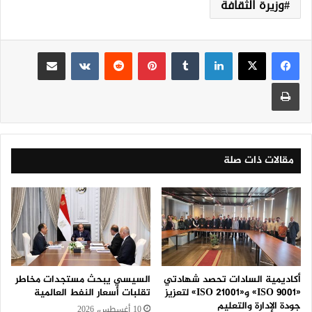
وزيرة الثقافة
لينكدإن
‏Tumblr
بينتيريست
‏Reddit
‏VKontakte
مشاركة عبر البريد
طباعة
مقالات ذات صلة
أكاديمية السادات تحصد شهادتي
السيسي يبحث مستجدات مخاطر
«ISO 9001» و«ISO 21001» لتعزيز
تقلبات أسعار النفط العالمية
جودة الإدارة والتعليم
10 أغسطس، 2026