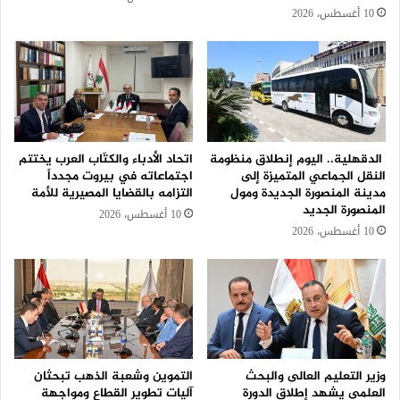
10 أغسطس، 2026
الدقهلية.. اليوم إنطلاق منظومة
اتحاد الأدباء والكتّاب العرب يختتم
النقل الجماعي المتميزة إلى
اجتماعاته في بيروت مجدداً
مدينة المنصورة الجديدة ومول
التزامه بالقضايا المصيرية للأمة
المنصورة الجديد
10 أغسطس، 2026
10 أغسطس، 2026
وزير التعليم العالى والبحث
التموين وشعبة الذهب تبحثان
العلمى يشهد إطلاق الدورة
آليات تطوير القطاع ومواجهة