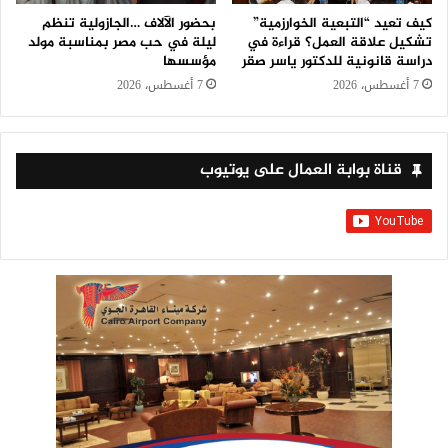
كيف تعيد “التبعية الخوارزمية”
بحضور الآلاف …الجازولية تنظم
تشكيل علاقة العمل؟ قراءة في
ليلة في حب مصر بمناسبة مولد
دراسة قانونية للدكتور ياسر صقر
مؤسسها
7 أغسطس، 2026
7 أغسطس، 2026
قناة بوابة العمال على يوتيوب