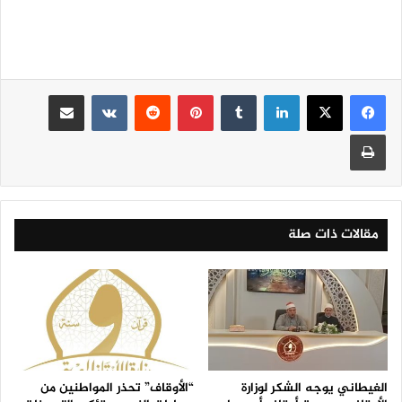
لينكدإن
‏Tumblr
بينتيريست
‏Reddit
‏VKontakte
مشاركة عبر البريد
طباعة
مقالات ذات صلة
الغيطاني يوجه الشكر لوزارة
“الأوقاف” تحذر المواطنين من