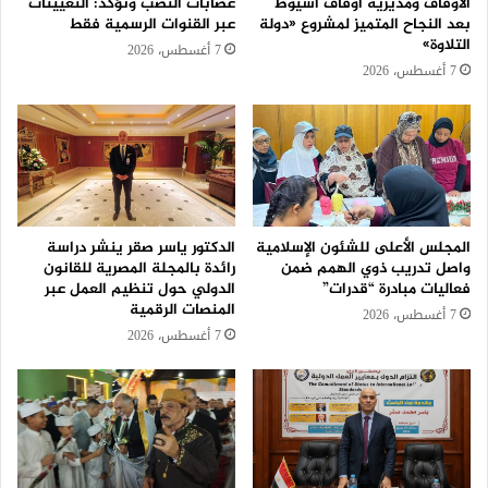
الأوقاف ومديرية أوقاف أسيوط
عصابات النصب وتؤكد: التعيينات
بعد النجاح المتميز لمشروع «دولة
عبر القنوات الرسمية فقط
التلاوة»
7 أغسطس، 2026
7 أغسطس، 2026
المجلس الأعلى للشئون الإسلامية
الدكتور ياسر صقر ينشر دراسة
واصل تدريب ذوي الهمم ضمن
رائدة بالمجلة المصرية للقانون
فعاليات مبادرة “قدرات”
الدولي حول تنظيم العمل عبر
المنصات الرقمية
7 أغسطس، 2026
7 أغسطس، 2026