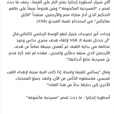
آلان شيرار، أسطورة إنجلترا يفتح النار على الفيفا.. يصف ما حدث
لمصر بـ “المسرحية المكشوفة”! وشن هجوماً عنيفاً على طاقم
التحكيم الذي أدار مباراة مصر والأرجنتين، منتقداً “الكيل
بمكيالين” في استخدام تقنية الفيديو (VAR).
وجاءت أبرز تصريحات شيرار لتهز الوسط الرياضي كالتالي:قال
“أن تتدخل تقنية الـ VAR لإلغاء هدف مصري بداعي وجود
مخالفة في بداية اللعبة، ثم تُغمض عينيها تماماً عن هدف
الأرجنتين الذي سبقه خطأين واضحين.. فهذه لم تعد كرة قدم،
بل مسرحية نتابع أحداثها!”
وقال “رسالتي للفيفا واضحة: إذا كانت النية مبيتة لإهداء اللقب
لميسي، فلتسلموه الكأس من الآن، ولتعد جميع المنتخبات
الأخرى إلى ديارها بدلاً من هذا العناء!”
أسطورة إنجلترا : ما حدث لمصر “مسرحية مكشوفة”