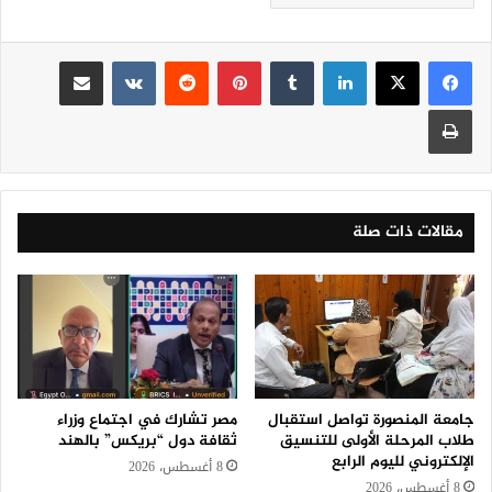
لينكدإن
‏Tumblr
بينتيريست
‏Reddit
‏VKontakte
مشاركة عبر البريد
طباعة
مقالات ذات صلة
جامعة المنصورة تواصل استقبال
مصر تشارك في اجتماع وزراء
طلاب المرحلة الأولى للتنسيق
ثقافة دول “بريكس” بالهند
الإلكتروني لليوم الرابع
8 أغسطس، 2026
8 أغسطس، 2026