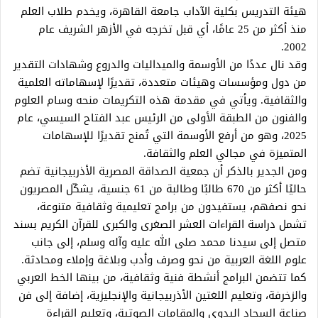
هيئة التدريس بكلية الآداب جامعة القاهرة، ويخدم طلاب العلم
منذ أكثر من 25 عامًا، أي قبل تخرجه في الأزهر الشريف عام
2002.
وقد نال عددًا من الأوسمة والميداليات والدروع وشهادات التقدير
من دول ومؤسسات وهيئات متعددة، تقديرًا لإسهاماته العلمية
والثقافية. ويأتي في مقدمة هذه التكريمات منحه وسام العلوم
والفنون من الطبقة الأولى من الرئيس عبد الفتاح السيسي، عام
2025، وهو من أرفع الأوسمة التي تُمنح تقديرًا للإسهامات
المتميزة في مجالي العلم والثقافة.
ومن الجدير بالذكر أن جمعية الصداقة المصرية الأذربيجانية تضم
حاليًا أكثر من 670 طالبًا وطالبة من 61 جنسية، يشكّل المصريون
نحو نصفهم، يستفيدون من برامج تعليمية وثقافية متنوعة،
تشمل دراسة القراءات العشر الصغرى والكبرى للقرآن الكريم بسند
متصل إلى سيدنا محمد صلى الله عليه وآله وسلم، إلى جانب
علوم اللغة العربية من نحو وصرف وأدب وبلاغة وإملاء ومحادثة.
كما تتضمن البرامج أنشطة فنية وثقافية، من بينها الخط العربي
والزخرفة، وتعليم اللغتين الأذربيجانية والإنجليزية، إضافة إلى فن
صناعة السجاد اليدوي والمقامات الصوتية، وتعليم القراءة