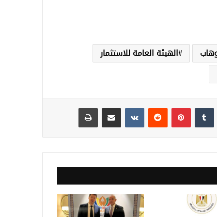
وهاب
الهيئة العامة للاستثمار
نكدإن
‏Tumblr
بينتيريست
‏Reddit
‏VKontakte
مشاركة عبر البريد
طباعة