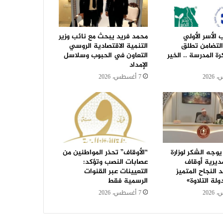
الأسر الأولي
محمد فريد يبحث مع نائب وزير
 التضامن تطلق
التنمية الاقتصادية الروسي
رة المدرسة .. الخير
التعاون في الحبوب وسلاسل
الإمداد
7 أغسطس، 2026
وجه الشكر لوزارة
“الأوقاف” تحذر المواطنين من
ديرية أوقاف
عصابات النصب وتؤكد:
النجاح المتميز
التعيينات عبر القنوات
لة التلاوة»
الرسمية فقط
7 أغسطس، 2026