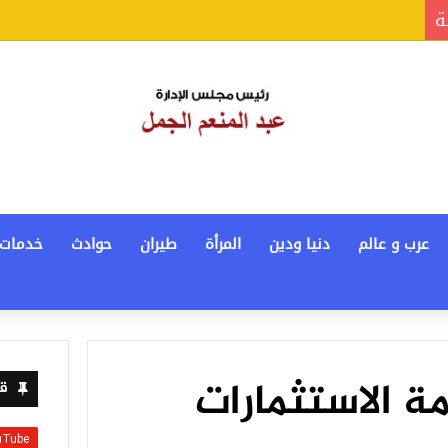
ة
عرب و عالم
دنيا ودين
المرأة
طيران
حوادث
خدمات
قيمة الاستثمارات
قن