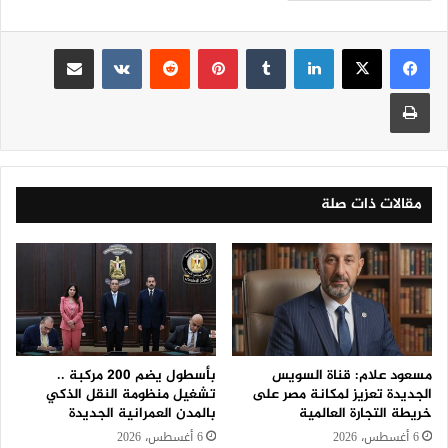
لينكدإن
‏Tumblr
بينتيريست
‏Reddit
‏VKontakte
مشاركة عبر البريد
طباعة
مقالات ذات صلة
مسعود علام: قناة السويس
بأسطول يضم 200 مركبة ..
الجديدة تعزيز لمكانة مصر على
تشغيل منظومة النقل الذكي
خريطة التجارة العالمية
بالمدن العمرانية الجديدة
6 أغسطس، 2026
6 أغسطس، 2026