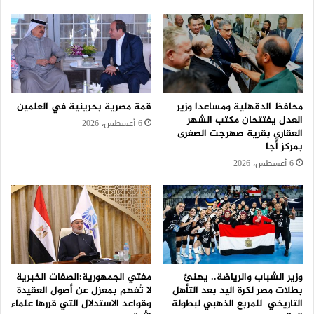
محافظ الدقهلية ومساعدا وزير
قمة مصرية بحرينية في العلمين
العدل يفتتحان مكتب الشهر
6 أغسطس، 2026
العقاري بقرية صهرجت الصغرى
بمركز أجا
6 أغسطس، 2026
وزير الشباب والرياضة.. يهنئ
مفتي الجمهورية:الصفات الخبرية
بطلات مصر لكرة اليد بعد التأهل
لا تُفهم بمعزل عن أصول العقيدة
التاريخي للمربع الذهبي لبطولة
وقواعد الاستدلال التي قررها علماء