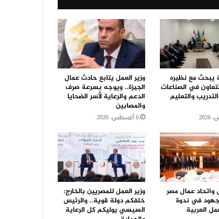
ة يبحث مع نظيره
وزير العمل يتابع حادث عمال
لتعاون في الصناعات
الجيزة.. ويوجه بسرعة صرف
التدريب والتعليم
الدعم والرعاية لأسر الضحايا
والمصابين
6 أغسطس، 2026
ل واتحاد عمال مصر
وزير العمل للمصريين بالخارج:
جهود في ندوة
خلفكم دولة قوية.. والرئيس
مل العربية
السيسي يوليكم كل الرعاية