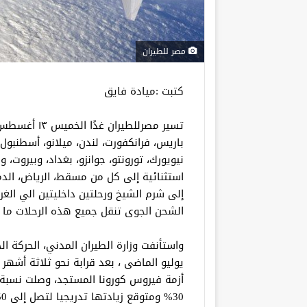
مصر للطيران
كتبت :ميادة فايق
باريس، فرانكفورت، لندن، ميلانو، أسطنبول، 
نيويورك، تورونتو، جوانزو، بغداد، وبيروت، 
استثنائية إلى كل من مسقط، الرياض، الدما
إلى شرم الشيخ ورحلتين داخليتين الي الغر
الشحن الجوى تنقل جميع هذه الرحلات ما يقرب من 
واستأنفت وزارة الطيران المدني، الحركة ا
يوليو الماضى ، بعد قرابة نحو ثلاثة أشه
أزمة فيروس كورونا المستجد، وصلت نسبة 
30% ومتوقع زيادتها تدريجيا لتصل إلى 50% مع نهاية العام الجاري.