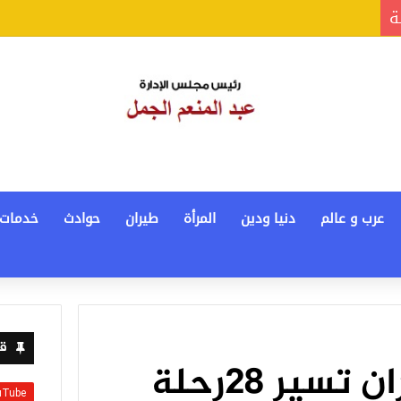
ة
عرب و عالم
دنيا ودين
المرأة
طيران
حوادث
خدمات
قن
غدا .. مصر للطيران تسير 28رحلة