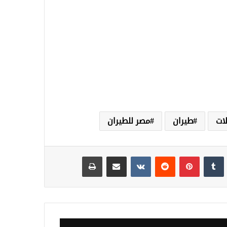
ات
طيران
مصر للطيران
نكدإن
‏Tumblr
بينتيريست
‏Reddit
‏VKontakte
مشاركة عبر البريد
طباعة