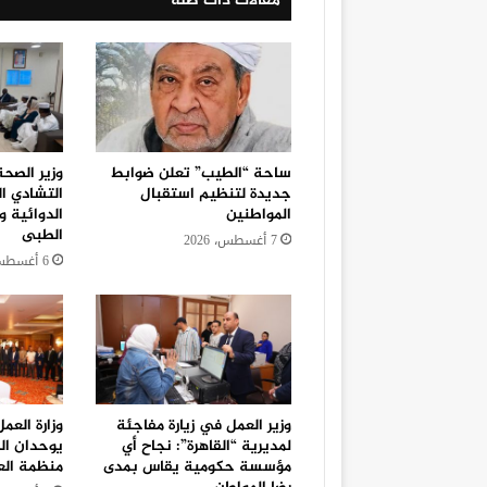
مقالات ذات صلة
ساحة “الطيب” تعلن ضوابط
وزير الصح
جديدة لتنظيم استقبال
التشادي ا
المواطنين
الدوائية و
الطبى
7 أغسطس، 2026
6 أغسطس، 2026
وزير العمل في زيارة مفاجئة
وزارة العم
لمديرية “القاهرة”: نجاح أي
يوحدان ال
مؤسسة حكومية يقاس بمدى
منظمة الع