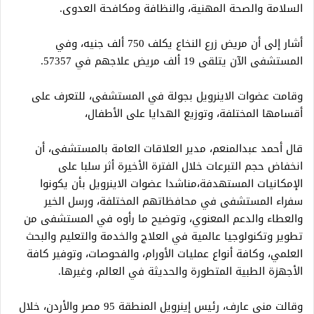
السلامة والصحة المهنية، والنظافة ومكافحة العدوى.
أشار إلى أن مريض زرع النخاع يكلف 750 ألف جنيه، وفي
المستشفى الآن يتلقى 19 ألف مريض علاجهم في 57357.
وقامت عضوات الاينرويل بجولة في المستشفى، للتعرف على
أقسامها المختلفة، وتوزيع الهدايا على الأطفال،
قال أحمد عبدالمنعم، مدير العلاقات العامة بالمستشفى، أن
انخفاض حجم التبرعات خلال الفترة الأخيرة أثر سلبا على
الإمكانيات المستهدفة،مناشدا عضوات الاينرويل بأن يكونوا
سفراء المستشفى في محافظاتهم المختلفة، ورسل الخير
والعطاء والدعم المعنوي، وتوضيح ما رأوه في المستشفى من
تطوير وتكنولوجيا عالمية في العلاج والخدمة والتعليم والبحث
العلمي، وكافة أنواع عمليات الأورام، والفحوصات، وتوفير كافة
الأجهزة الطبية المتطورة والحديثة في العالم، وغيرها.
وقالت منى عارف، رئيس إينرويل المنطقة 95 مصر والأردن، خلال