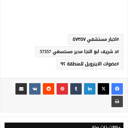
اخبار مستشفي ٥٧٣٥٧
د شريف ابو النجا مدير مستسغي 57357
عضوات الاينرويل للمنطقة ٩٢
لينكدإن
‏Tumblr
بينتيريست
‏Reddit
‏VKontakte
مشاركة عبر البريد
طباعة
مقالات ذات صلة