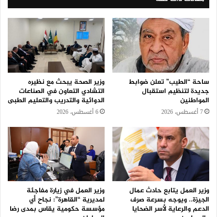
ساحة “الطيب” تعلن ضوابط
وزير الصحة يبحث مع نظيره
جديدة لتنظيم استقبال
التشادي التعاون في الصناعات
المواطنين
الدوائية والتدريب والتعليم الطبى
7 أغسطس، 2026
6 أغسطس، 2026
وزير العمل يتابع حادث عمال
وزير العمل في زيارة مفاجئة
الجيزة.. ويوجه بسرعة صرف
لمديرية “القاهرة”: نجاح أي
الدعم والرعاية لأسر الضحايا
مؤسسة حكومية يقاس بمدى رضا