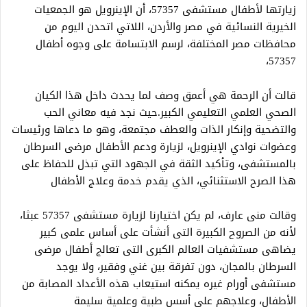
زيارتها لأطفال مستشفى 57357، أن الإينرويل هو الجمعيات
الخيرية النسائية في مصر والأردن، اللاتي اتحدن اليوم من
محافظات مصر المختلفة، لرسم الابتسامة على وجوه أطفال
57357،
قالت أن الرحمة هي أعمق وصف لما يحدث داخل هذا الكيان
الصحي العلمي التعليمي الكبير.حيث نجد فيه معاني الحب
والتضحية وإنكار الذات والعطف مجتمعة، وهو ما دعاها ورئيسات
وعضوات نوادي الإينرويل، لزيارة ودعم الأطفال مرضى السرطان
بالمستشفى، وتأكيد الثقة في الجهود التي تبذل للحفاظ على
هذا الصرح الاستثنائي، الذي يقدم خدمة وعلاج الأطفال
وقالت منى عارف، لم يكن اختيارنا لزيارة مستشفى 57357 عبثا،
لأنه من الصروح الكبيرة التى أنشأت على أساس علمى كبير
يضاهى مستشفيات العالم الكبرى التى تعالج أطفال مرضى
السرطان بالمجان، دون تفرقة بين غني وفقير، ولا يوجد
مستشفى أورام غيره يمكنه استيعاب هذه الأعداد المصابة من
الأطفال، وعلاجهم على أسس طبية وعلمية سليمة