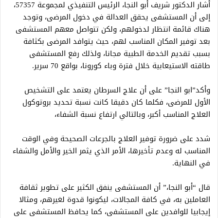
أشار الدكتور شريف أبو النجا، الرئيس التنفيذي لمجموعة 57357،
إلى أن المستشفى يحقق العدالة في دخول المرضى، وتوجد
هناك قائمة انتظار لدخولهم، ولكن تتواصل معهم المستشفى
بعد توفير المكان المناسب لهم، حيث يتوافد المرضى بكثافة
بسبب تقديم الخدمة الطبية مجانا، ولذلك رفع المستشفى
طاقته الاستيعابية خلال فترة وباء كورونا، بواقع 70 سرير.
وأكد”ابو النجا” على أن علاج السرطان يعتمد على التشخيص
الأول للمرضى، فكلما كان دقيقا كانت نسبة تحديد بروتوكول
العلاج المناسب أكبر، وبالتالي ارتفاع نسبة الشفاء،
شدد على ضرورة توفير العلاج بالجرعات الصحيحة وفي الوقت
المناسب له وعدم تأخيرها، الأمر الذي يثمر الخير والأمل والشفاء
في النهاية.
قال “أبو النجا،” أن المستشفى ينفق الكثير على تطوير ثقافة
العاملين به، في كافة المجالات، ليكونوا قدوة لغيرهم، ومثالا
إيجابيا للوافدين على المستشفى، كما يحافظ المستشفى على