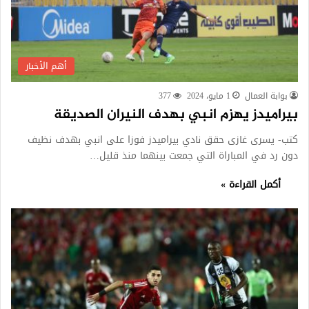
أهم الأخبار
بوابة العمال
1 مايو، 2024
377
بيراميدز يهزم انبي بهدف النيران الصديقة
كتب- يسرى غازى حقق نادي بيراميدز فوزا على انبي بهدف نظيف
دون رد في المباراة التي جمعت بينهما منذ قليل…
أكمل القراءة »