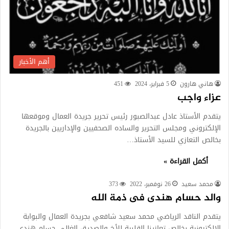
أهم الأخبار
هاني هارون
5 فبراير، 2024
451
عزاء واجب
يتقدم الأستاذ عادل عبدالصبور رئيس تحرير جريدة العمال وموقعها
الإلكتروني ومجلس التحرير والساده الصحفيين والإداريين بالجريدة
بخالص التعازي للسيد الأستاذ…
أكمل القراءة »
محمد سعيد
26 نوفمبر، 2022
373
والد حسام هندى فى ذمة الله
يتقدم الناقد الرياضي محمد سعيد شافعي بجريدة العمال والبوابة
الالكترونية بخالص تعازينا القلبية للأخ والصديق الغالي حسام هندي