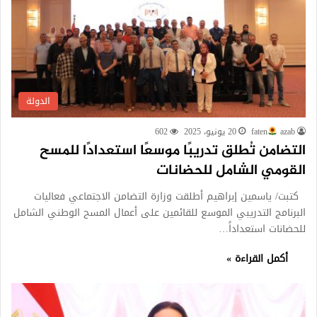
الدولة
azab
faten
20 يونيو، 2025
602
التضامن تُطلق تدريبًا موسعًا استعدادًا للمسح
القومي الشامل للحضانات
كتبت/ ياسمين إبراهيم أطلقت وزارة التضامن الاجتماعي فعاليات
البرنامج التدريبي الموسع للقائمين على أعمال المسح الوطني الشامل
للحضانات استعداداً…
أكمل القراءة »