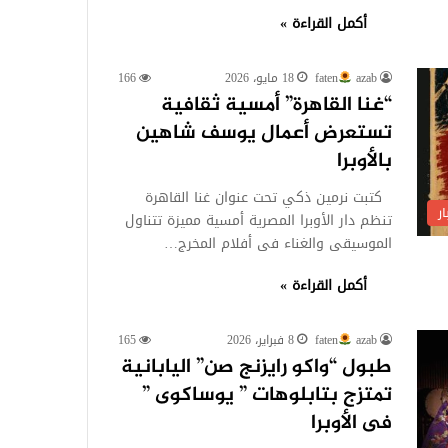
أكمل القراءة »
azab
faten
18 مايو، 2026
166
“غنا القاهرة” أمسية ثقافية
تستعرض أعمال يوسف شاهين
بالأوبرا
كتبت نرمين ذكي تحت عنوان غنا القاهرة
ر
تنظم دار الأوبرا المصرية أمسية مميزة تتناول
الموسيقى والغناء فى أفلام المخرج…
أكمل القراءة »
azab
faten
8 فبراير، 2026
165
طبول “واكو رايزنج صن” اليابانية
تمتزج بتابلوهات ” يوساكوى ”
فى الأوبرا