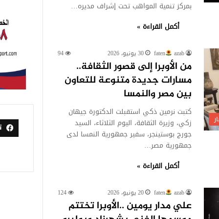
بمركز تنمية المواهب تحت إشراف مديره…
أكمل القراءة »
azab
faten
30 يونيو، 2026
94
من الأوبرا إلى قصور الثقافة..
مسارات جديدة متنوعة للتعاون
بين مصر والنمسا
كتبت نرمين ذكي استقبلت الدكتورة جيهان
ر
زكي، وزيرة الثقافة، اليوم الثلاثاء، السيد
ت
جورج بوستينجر، سفير جمهورية النمسا لدى
جمهورية مصر…
أكمل القراءة »
azab
faten
20 يونيو، 2026
124
علي مدار يومين ..الأوبرا تختتم