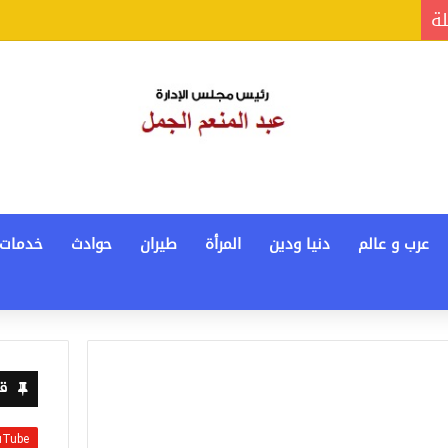
لة
عرب و عالم
دنيا ودين
المرأة
طيران
حوادث
خدمات
قن