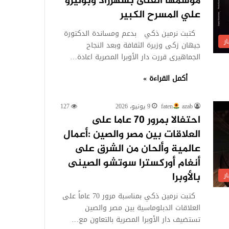
موسمها الفنى بشهرزاد وبوليرو
علي المسرح الكبير
كتبت نرمين ذكي بدعم ومساندة الدكتورة
ر
جيهان زكى وزيرة الثقافة وبعد النجاح
الجماهيرى قررت دار الأوبرا المصرية اعادة…
أكمل القراءة »
azab
faten
9 يونيو، 2026
127
احتفالا بمرور 70 عاما على
العلاقات بين مصر والصين :أعمال
عالمية وألحان من الشرق على
أنغام أوركسترا سوتشو الصينى
ر
بالأوبرا
كتبت نرمين ذكي بمناسبة مرور 70 عاماً على
العلاقات الدبلوماسية بين مصر والصين
تستضيف دار الأوبرا المصرية بالتعاون مع…