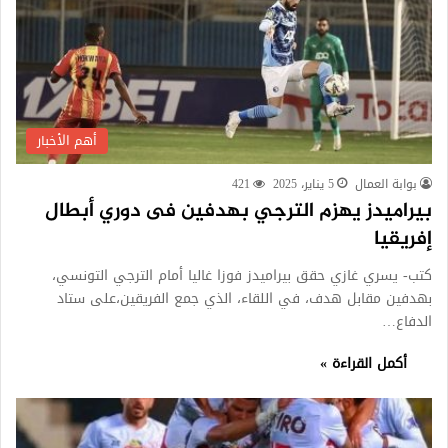
أهم الأخبار
بوابة العمال
5 يناير، 2025
421
بيراميدز يهزم الترجي بهدفين فى دوري أبطال
إفريقيا
كتب- يسري غازي حقق بيراميدز فوزا غاليا أمام الترجي التونسي،
بهدفين مقابل هدف، في اللقاء، الذي جمع الفريقين،على ستاد
الدفاع…
أكمل القراءة »