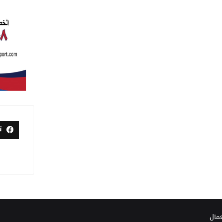
ت
عمال