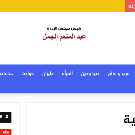
جلة
عرب و عالم
دنيا ودين
المرأة
طيران
حوادث
خدمات
ية
قن