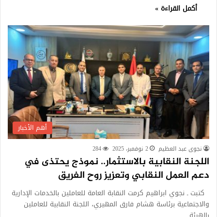
أكمل القراءة »
أهم الأخبار
نجوى عبد العظيم
2 نوفمبر، 2025
284
اللجنة النقابية بالاستثمار.. نموذج يحتذى في
دعم العمل النقابي وتعزيز روح الفريق
كتبت ـ نجوي ابراهيم كرمت النقابة العامة للعاملين بالخدمات الإدارية
والاجتماعية برئاسة هشام فارق المهيري، اللجنة النقابية للعاملين
بالهيئة…