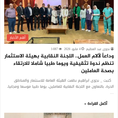
أهم الأخبار
نجوى عبد العظيم
4 مايو، 2026
1٬087
وداعاً لآلام العمل.. اللجنة النقابية بهيئة الاستثمار
تنظم ندوة تثقيفية ويوما طبيا شاملا للارتقاء
بصحة العاملين
كتبت _ نجوى ابراهيم نظمت الهيئة العامة للاستثمار والمناطق
الحرة، بالتعاون مع اللجنة النقابية للعاملين، يوما طبيا موسعا ومجانيا،
…
أكمل القراءة »