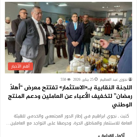
أهم الأخبار
نجوى عبد العظيم
25 يناير، 2026
558
اللجنة النقابية بـ«الاستثمار» تفتتح معرض “أهلاً
رمضان” لتخفيف الأعباء عن العاملين ودعم المنتج
الوطني
كتبت ـ نجوي ابراهيم في إطار الدور المجتمعي والخدمي للهيئة
العامة للاستثمار والمناطق الحرة، وحرصها على التواجد مع العاملين…
أكمل القراءة »