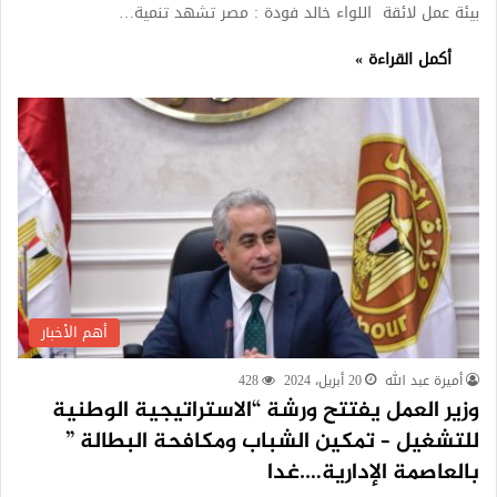
بيئة عمل لائقة اللواء خالد فودة : مصر تشهد تنمية…
أكمل القراءة »
أهم الأخبار
أميرة عبد الله
20 أبريل، 2024
428
وزير العمل يفتتح ورشة “الاستراتيجية الوطنية
للتشغيل – تمكين الشباب ومكافحة البطالة ”
بالعاصمة الإدارية….غدا