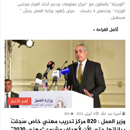
“الورشة” بالتعاون مع “مركز معلومات ودعم اتخاذ القرار بمجلس
الوزراء”..وتتضمن 4 جلسات . -عرض جُهود وزارة العمل بشأن ”
مستقبل…
أكمل القراءة »
أهم الأخبار
أميرة عبد الله
4 أبريل، 2024
484
وزير العمل : 820 مركز تدريب مهني خاص سَجلتْ
بياناتها حتى الأن لأهداف مشروع “مهني 2030”