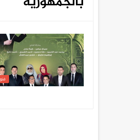
بالجمهورية
فنو