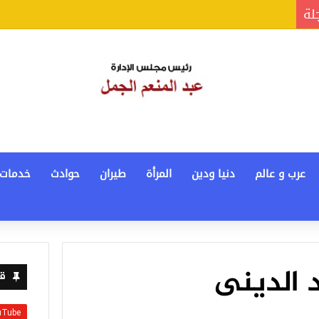
جلة
عرب و عالم
دنيا ودين
المرأة
طيران
حوادث
خدمات
د الدينى
قن