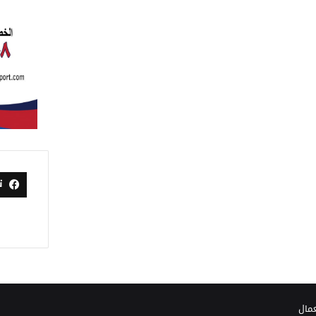
ت
عمال