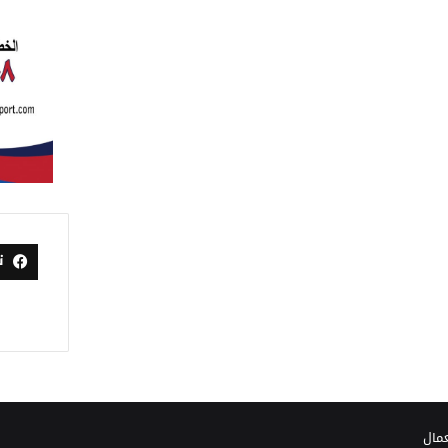
ت
عمال