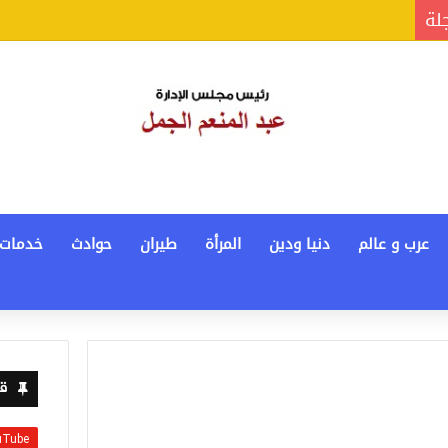
جلة
عرب و عالم
دنيا ودين
المرأة
طيران
حوادث
خدمات
قن