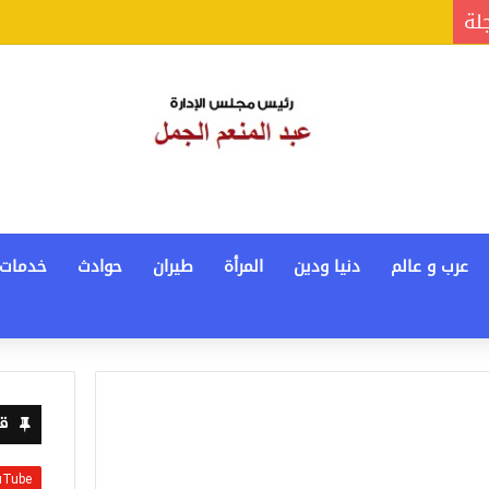
جلة
عرب و عالم
دنيا ودين
المرأة
طيران
حوادث
خدمات
قن