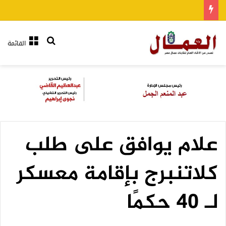
بحث عن
القائمة
علام يوافق على طلب
كلاتنبرج بإقامة معسكر
لـ 40 حكمًا