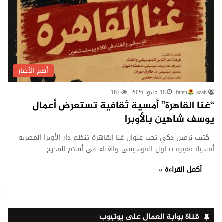
أهم الأخبار
azab
faten
18 مايو، 2026
167
“غنا القاهرة” أمسية ثقافية تستعرض أعمال
يوسف شاهين بالأوبرا
كتبت نرمين ذكي تحت عنوان غنا القاهرة تنظم دار الأوبرا المصرية
أمسية مميزة تتناول الموسيقى والغناء فى أفلام المخرج…
أكمل القراءة »
قناة بوابة العمال على يوتيوب