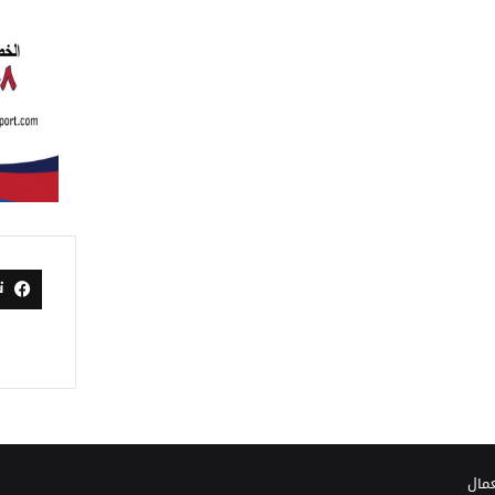
ت
عمال