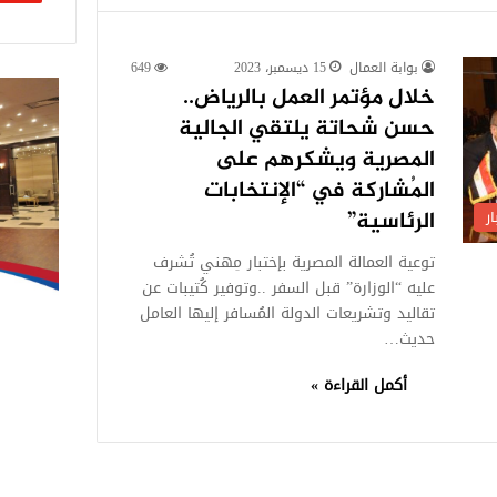
بوابة العمال
15 ديسمبر، 2023
649
خلال مؤتمر العمل بالرياض..
حسن شحاتة يلتقي الجالية
المصرية ويشكرهم على
المُشاركة في “الإنتخابات
ر
الرئاسية”
توعية العمالة المصرية بإختبار مِهني تُشرف
عليه “الوزارة” قبل السفر ..وتوفير كُتيبات عن
تقاليد وتشريعات الدولة المُسافر إليها العامل
حديث…
أكمل القراءة »