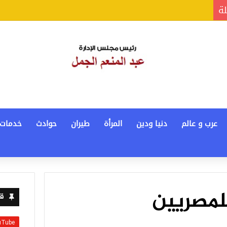
لة
عرب و عالم
دنيا ودين
المرأة
طيران
حوادث
خدمات
لمصريين
قن