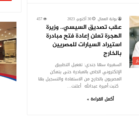
بوابة العمال
30 أكتوبر، 2023
457
عقب تصديق السيسي.. وزيرة
الهجرة تعلن إعادة فتح مبادرة
استيراد السيارات للمصريين
بالخارج
ر
السفيرة سها جندي: تفعيل التطبيق
الإلكتروني الخاص بالمبادرة حتى يتمكن
المصريون بالخارج من الاستفادة والتسجيل بها
كتبت:أميرة عبدالله أعلنت…
أكمل القراءة »