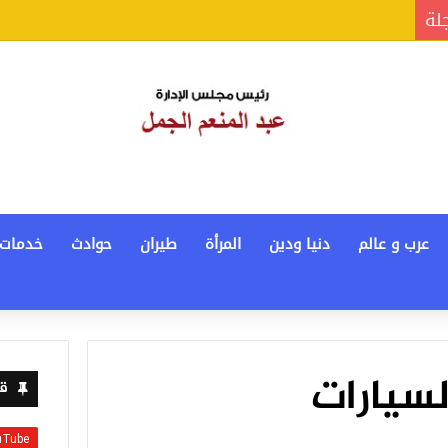
جلة
عرب و عالم
دنيا ودين
المرأة
طيران
حوادث
خدمات
لسيارات
قن