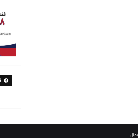
ت
عمال