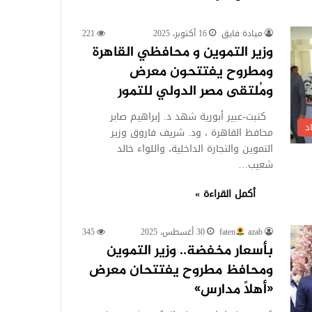
ميادة فايق
16 أكتوبر، 2025
221
وزير التموين و محافظي القاهرة
ومطروح يفتتحون معرض
ومُلتقى مصر الدولي للتمور
كتبت-عبير أبورية شهد د. إبراهيم صابر
د
محافظ القاهرة ، ود. شريف فاروق وزير
التموين والتجارة الداخلية، واللواء خالد
شعيب…
أكمل القراءة »
azab
faten
30 أغسطس، 2025
345
بأسعار مخفضة.. وزير التموين
ومحافظ مطروح يفتتحان معرض
«أهلاً مدارس»