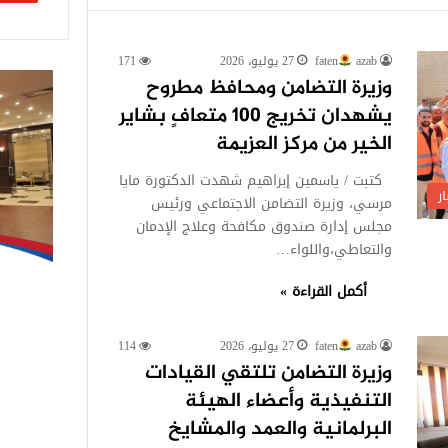
azab
faten
27 يوليو، 2026
171
وزيرة التضامن ومحافظ مطروح
يشهدان تخريج 100 متعافٍ بشاير
الخير من مركز العزيمة
كتبت / ياسمين إبراهيم شهدت الدكتورة مايا
ر
مرسي، وزيرة التضامن الاجتماعي ورئيس
مجلس إدارة صندوق مكافحة وعلاج الإدمان
والتعاطي،واللواء…
أكمل القراءة »
azab
faten
27 يوليو، 2026
114
وزيرة التضامن تلتقي القيادات
التنفيذية وأعضاء الهيئة
البرلمانية والعمد والمشايخ