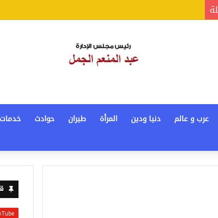
لة
عرب و عالم
دنيا ودين
المرأة
طيران
حوادث
خدمات
قن