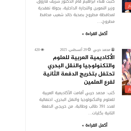
كتبت هناء ابراهيم قام الدكتور شريف فاروق،
ر
وزير التموين والتجارة الداخلية، بجولة تفقدية
لمحافظة مطروح بصحبة خالد شعيب محافظ
مطروح،…
أكمل القراءة »
محمد حربي
29 أغسطس، 2025
420
الأكاديمية العربية للعلوم
والتكنولوجيا والنقل البحري
تحتفل بتخريج الدفعة الثانية
لفرع العلمين
ر
كتب: محمد حربي أقامت الأكاديمية العربية
للعلوم والتكنولوجيا والنقل البحري، احتفالية
لعدد 391 طالب وطالبة، من خريجي الدفعة
الثانية بكليات…
أكمل القراءة »