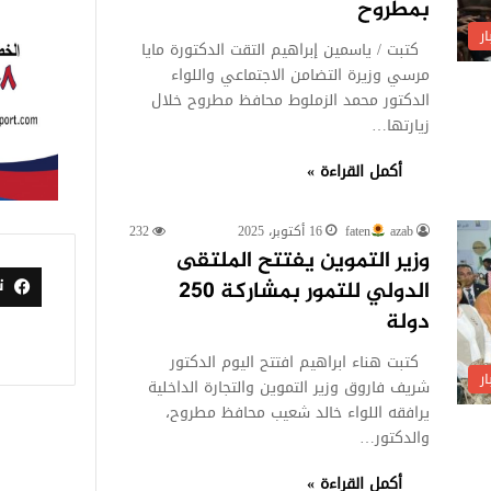
بمطروح
ر
كتبت / ياسمين إبراهيم التقت الدكتورة مايا
مرسي وزيرة التضامن الاجتماعي واللواء
الدكتور محمد الزملوط محافظ مطروح خلال
زيارتها…
أكمل القراءة »
azab
faten
16 أكتوبر، 2025
232
وزير التموين يفتتح الملتقى
ت
الدولي للتمور بمشاركة 250
دولة
كتبت هناء ابراهيم افتتح اليوم الدكتور
ر
شريف فاروق وزير التموين والتجارة الداخلية
يرافقه اللواء خالد شعيب محافظ مطروح،
والدكتور…
أكمل القراءة »