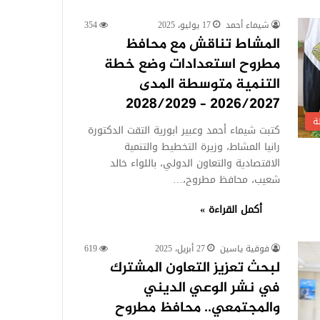
شيماء أحمد
17 يوليو، 2025
354
المشاط تناقش مع محافظ
مطروح استعدادات وضع خطة
التنمية متوسطة المدى
2026/2027 – 2028/2029
ة
كتبت شيماء أحمد وعبير ابورية التقت الدكتورة
رانيا المشاط، وزيرة التخطيط والتنمية
الاقتصادية والتعاون الدولي، باللواء خالد
شعيب، محافظ مطروح،…
أكمل القراءة »
فوقية ياسين
27 أبريل، 2025
619
لبحث تعزيز التعاون المشترك
في نشر الوعي الديني
والمجتمعي.. محافظ مطروح