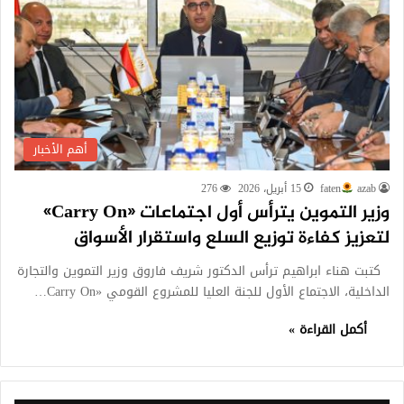
أهم الأخبار
azab
faten
15 أبريل، 2026
276
وزير التموين يترأس أول اجتماعات «Carry On»
لتعزيز كفاءة توزيع السلع واستقرار الأسواق
كتبت هناء ابراهيم ترأس الدكتور شريف فاروق وزير التموين والتجارة
الداخلية، الاجتماع الأول للجنة العليا للمشروع القومي «Carry On…
أكمل القراءة »