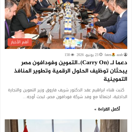
أهم الأخبار
azab
faten
23 يونيو، 2026
158
دعما لـ (Carry On)..التموين وفودافون مصر
يبحثان توظيف الحلول الرقمية وتطوير المنافذ
التموينية
كتبت هناء ابراهيم عقد الدكتور شريف فاروق وزير التموين والتجارة
الداخلية، اجتماعًا مع وفد شركة فودافون مصر، لبحث أوجه…
أكمل القراءة »