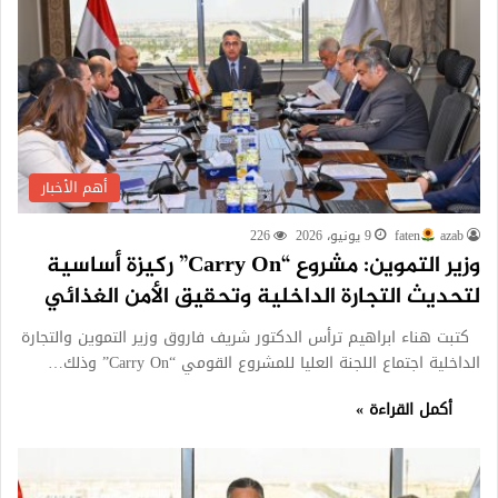
أهم الأخبار
azab
faten
9 يونيو، 2026
226
وزير التموين: مشروع “Carry On” ركيزة أساسية
لتحديث التجارة الداخلية وتحقيق الأمن الغذائي
كتبت هناء ابراهيم ترأس الدكتور شريف فاروق وزير التموين والتجارة
الداخلية اجتماع اللجنة العليا للمشروع القومي “Carry On” وذلك…
أكمل القراءة »