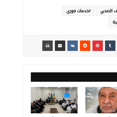
رف الصحي
خدمات فوري
ية
نكدإن
‏Tumblr
بينتيريست
‏Reddit
‏VKontakte
مشاركة عبر البريد
طباعة