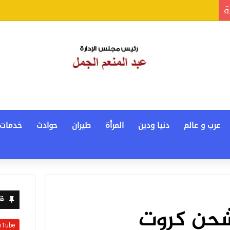
ة
عرب و عالم
دنيا ودين
المرأة
طيران
حوادث
خدمات
قن
 شحن كروت