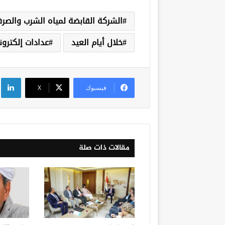
الشركة القابضة لمياه الشرب والص
خلال أيام العيد
عدادات إلكترون
لي
فيسبوك
‫X
مقالات ذات صلة