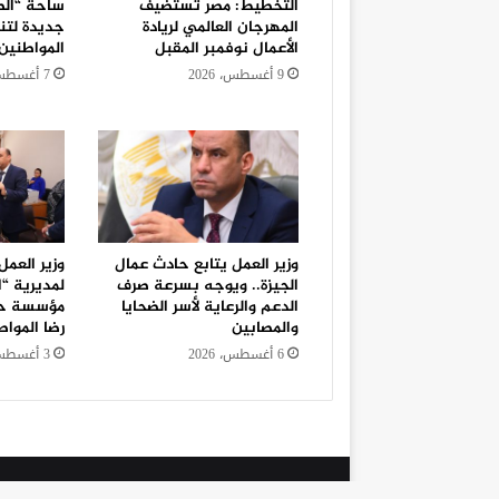
التخطيط: مصر تستضيف
ساحة “الط
المهرجان العالمي لريادة
جديدة لتن
الأعمال نوفمبر المقبل
المواطنين
9 أغسطس، 2026
7 أغسطس، 2026
وزير العمل يتابع حادث عمال
وزير العمل
الجيزة.. ويوجه بسرعة صرف
لمديرية “ا
الدعم والرعاية لأسر الضحايا
مؤسسة حك
والمصابين
رضا المواط
6 أغسطس، 2026
3 أغسطس، 2026
© Copyright 2026, All Rights Reserved |
بوابة ال