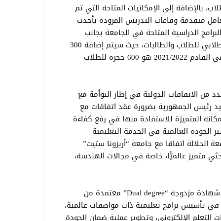
لاب، بالإضافة إلى الإمكانيات المتاحة التي تم
عامل متقدمة وقاعات التدريس المزودة بأحدث
لبرامج الدراسية المتاحة في الجامعة بجانب
مضاعفة عدد الحجرات الفندقية بالسكن الطلابي للطلاب والطالبات، حيث سيتم إضافة 300
حجرة ليكون العدد الإجمالي للعام الأكاديمي القادم 2021/2022 هو 600 حجرة للطلاب
د من الاتفاقات الدولية في إطار التوأمة مع
سيد رئيس الجمهورية بضرورة عقد اتفاقات مع
مكانة المتميزة للاستفادة منها في رفع كفاءة
ر الجودة العالمية في الخدمة التعليمية
ة الجلالة اتفاقا مع جامعة “أريزونا ستيت”
ثي متميز عالميًّا، خاصة في مجالات الهندسة،
وأضاف التقرير أن الاتفاقية تنص على منح شهادة مزدوجة “Dual degree” معتمدة من
ك في تأسيس برامج تعليمية ذات مواصفات عالمية،
ت التعلم الإلكتروني، وتطوير عملية ضمان الجودة