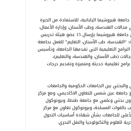
امعة هيروشيما اليابانية، للاستفادة من الخبرة
 مجالات الهندسة، وطب الأسنان، وإدارة الأعمال،
والتربية والتعليم، وينص الاتفاق على قيام جامعة هيروشيما بإرسال 15 عضو هيئة تدريس
آتية: “الهندسة، طب الأسنان، التعليم” للعمل بجامعة
البرامج التعليمية التي تقدمها الجامعة، وتأسيس
الات (طب الأسنان، والهندسة، والتعليم)،
 برامج تعليمية حديثة ومتميزة وتقديم درجات
 والبحثي بين الجامعات الحكومية والجامعات
مع جامعة عين شمس للتعاون الاكاديمي، ومع مركز
عاون بحثي وعلمي مع جامعة طنطا، وبروتوكول
 بالقوات المسلحة، وبروتوكول تعاون مع مركز
الأعلى للجامعات بشأن شهادة أساسيات التحول
ية للعلوم والتكنولوجيا والنقل البحري.