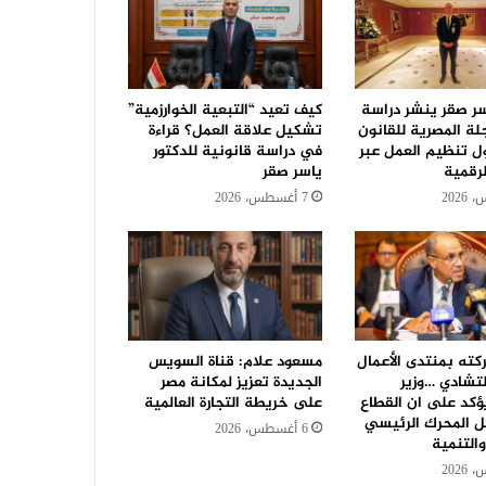
سر صقر ينشر دراسة
كيف تعيد “التبعية الخوارزمية”
جلة المصرية للقانون
تشكيل علاقة العمل؟ قراءة
ل تنظيم العمل عبر
في دراسة قانونية للدكتور
رقمية
ياسر صقر
7 أغسطس، 2026
كته بمنتدى الأعمال
مسعود علام: قناة السويس
لتشادي …وزير
الجديدة تعزيز لمكانة مصر
ؤكد على ان القطاع
على خريطة التجارة العالمية
 المحرك الرئيسي
6 أغسطس، 2026
والتنمية