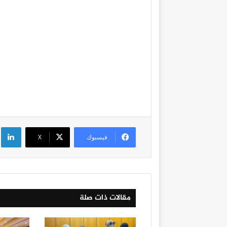
لي
فيسبوك
‫X
مقالات ذات صلة