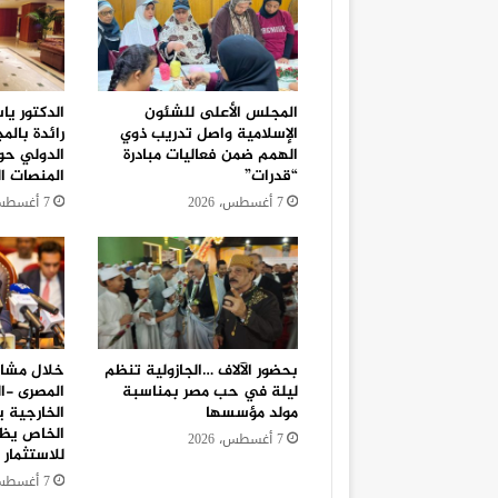
المجلس الأعلى للشئون
الدكتور يا
الإسلامية واصل تدريب ذوي
رائدة بالم
الهمم ضمن فعاليات مبادرة
الدولي حو
“قدرات”
المنصات ال
7 أغسطس، 2026
7 أغسطس، 2026
بحضور الآلاف …الجازولية تنظم
خلال مشار
ليلة في حب مصر بمناسبة
المصرى -ا
مولد مؤسسها
الخارجية ي
الخاص يظل
7 أغسطس، 2026
للاستثمار 
7 أغسطس، 2026