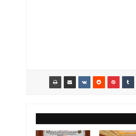
نكدإن
‏Tumblr
بينتيريست
‏Reddit
‏VKontakte
مشاركة عبر البريد
طباعة