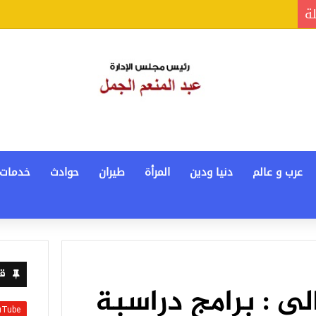
لة
عرب و عالم
دنيا ودين
المرأة
طيران
حوادث
خدمات
قن
الى : برامج دراسبة