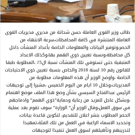
طالب وزير القوى العاملة حسن شحاتة من مديري مديريات القوى
العاملة المنتشرة في كافة المحافظات،سرعة الانتهاء من
الحصر،وتوفير البيانات والمعلومات الخاصة بأعداد المنشأت داخل
كل محافظة،ونسبة تعيين ذوي الهمم بها،وكذلك الاعداد
المتبقية حتى تستوفي تلك المنشآت نسبة ال5٪ ،المطلوبة طبقا
للقانون رقم 10 لسنة 2018 والخاص بنسبة تعيين ذوي الاحتياجات
الخاصة ،واوضح الوزير أن هذه المعلومات مطلوبة من
المديريات،وخلال 10 ايام من اليوم الخميس ،مشيرا إلى توجيهات
الرئيس عبدالفتاح السيسي بشأن وضع هذا الملف موضع اهتمام
،وبشكل عاجل للمزيد من رعاية وحماية”ذوي الهمم” وادماجهم
في سوق العمل،وقال الوزير أن” الوزارة” سوف تقوم بعد عملية
الحصر المطلوب بنشر اعلان للتقديم، لتكوين قاعدة بيانات،
وتحديد الاسماء الراغبة في العمل من تلك الفئة،تمهيدا
لتدريبهم وتأهيلهم لسوق العمل تنفيذا لتوجيهات