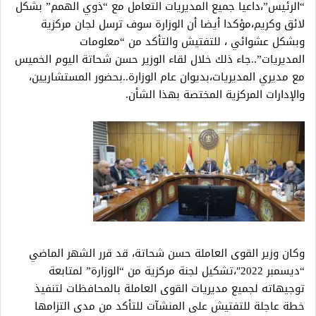
“الرئيس”،داعيا جميع المديريات التعامل مع “ذوي الهمم” بشكل
لائق وكريم،مؤكدا أيضا أن الوزارة سوف ترسل لجان مركزية
وبشكل عشوائي ، للتفتيش والتأكد من “معلومات
المديريات”..جاء ذلك خلال لقاء الوزير حسن شحاتة اليوم الخميس
مع مديري المديريات،بديوان عام الوزارة..بحضور المستشاريين،
والإدارات المركزية المختصة بهذا الشأن.
وكان وزير القوى العاملة حسن شحاتة، قد قرر الشهر الماضي
“ديسمبر 2022″،تشكيل لجنة مركزية من “الوزارة” لمتابعة
توجيهاته لجميع مديريات القوى العاملة بالمحافظات لتنفيذ
خطة عاجلة للتفتيش على المنشآت للتأكد من مدى التزامها