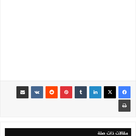
لينكدإن
‏Tumblr
بينتيريست
‏Reddit
‏VKontakte
مشاركة عبر البريد
طباعة
مقالات ذات صلة