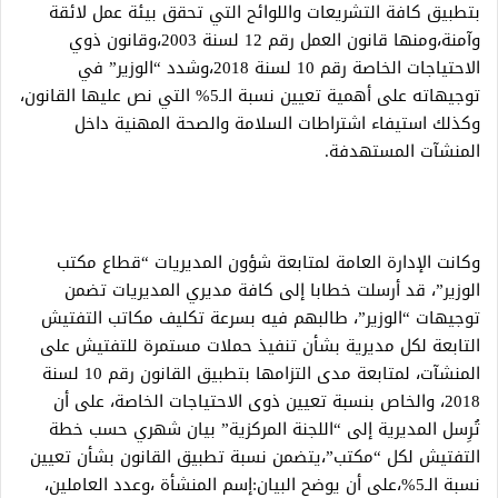
بتطبيق كافة التشريعات واللوائح التي تحقق بيئة عمل لائقة
وآمنة،ومنها قانون العمل رقم 12 لسنة 2003،وقانون ذوي
الاحتياجات الخاصة رقم 10 لسنة 2018،وشدد “الوزير” في
توجيهاته على أهمية تعيين نسبة الـ5% التي نص عليها القانون،
وكذلك استيفاء اشتراطات السلامة والصحة المهنية داخل
المنشآت المستهدفة.
وكانت الإدارة العامة لمتابعة شؤون المديريات “قطاع مكتب
الوزير”، قد أرسلت خطابا إلى كافة مديري المديريات تضمن
توجيهات “الوزير”، طالبهم فيه بسرعة تكليف مكاتب التفتيش
التابعة لكل مديرية بشأن تنفيذ حملات مستمرة للتفتيش على
المنشآت، لمتابعة مدى التزامها بتطبيق القانون رقم 10 لسنة
2018، والخاص بنسبة تعيين ذوى الاحتياجات الخاصة، على أن
تُرِسل المديرية إلى “اللجنة المركزية” بيان شهري حسب خطة
التفتيش لكل “مكتب”،يتضمن نسبة تطبيق القانون بشأن تعيين
نسبة الـ5%،على أن يوضح البيان:إسم المنشأة ،وعدد العاملين،