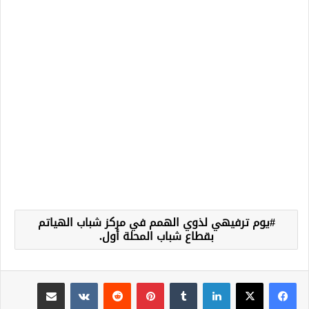
يوم ترفيهي لذوي الهمم في مركز شباب الهياتم
بقطاع شباب المحلة أول.
لينكدإن
‏Tumblr
بينتيريست
‏Reddit
‏VKontakte
مشاركة عبر البريد