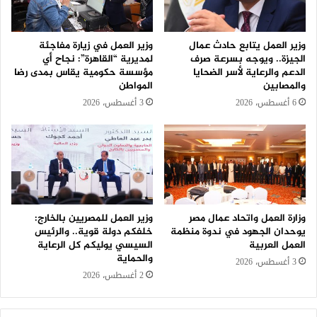
وزير العمل يتابع حادث عمال
وزير العمل في زيارة مفاجئة
الجيزة.. ويوجه بسرعة صرف
لمديرية “القاهرة”: نجاح أي
الدعم والرعاية لأسر الضحايا
مؤسسة حكومية يقاس بمدى رضا
والمصابين
المواطن
6 أغسطس، 2026
3 أغسطس، 2026
وزارة العمل واتحاد عمال مصر
وزير العمل للمصريين بالخارج:
يوحدان الجهود في ندوة منظمة
خلفكم دولة قوية.. والرئيس
العمل العربية
السيسي يوليكم كل الرعاية
والحماية
3 أغسطس، 2026
2 أغسطس، 2026