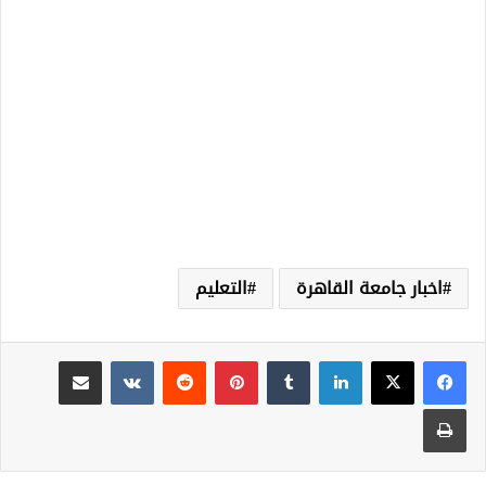
اخبار جامعة القاهرة
التعليم
لينكدإن
‏Tumblr
بينتيريست
‏Reddit
‏VKontakte
مشاركة عبر البريد
طباعة