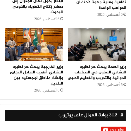
ابتكار يحول دهان الجدران إلى
ثقافية وفنية مهمة لاحتضان
مصادر لإنتاج الكهرباء بالقومى
المواهب الواعدة
للبحوث
6 أغسطس، 2026
6 أغسطس، 2026
وزير الصحة يبحث مع نظيره
وزير الخارجية يبحث مع نظيره
التشادي التعاون في الصناعات
التشادي أهمية التبادل التجارى
الدوائية والتدريب والتعليم الطبى
وإنشاء مناطق لوجستيه بين
البلدين
6 أغسطس، 2026
6 أغسطس، 2026
قناة بوابة العمال على يوتيوب