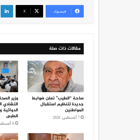
لي
فيسبوك
‫X
مقالات ذات صلة
ساحة “الطيب” تعلن ضوابط
وزير الصح
جديدة لتنظيم استقبال
التشادي ا
المواطنين
الدوائية و
الطبى
7 أغسطس، 2026
6 أغسطس، 2026