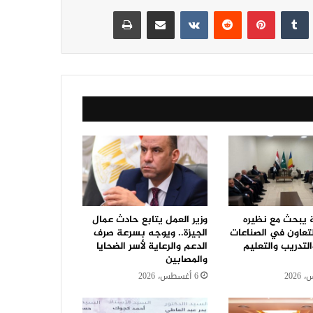
نكدإن
‏Tumblr
بينتيريست
‏Reddit
‏VKontakte
مشاركة عبر البريد
طباعة
ة يبحث مع نظيره
وزير العمل يتابع حادث عمال
لتعاون في الصناعات
الجيزة.. ويوجه بسرعة صرف
التدريب والتعليم
الدعم والرعاية لأسر الضحايا
والمصابين
6 أغسطس، 2026