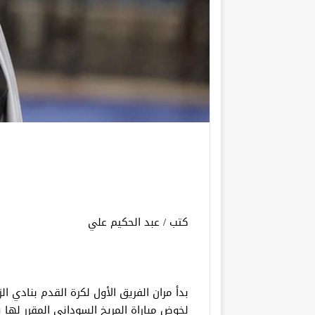
كتب / عبد الحكيم علي
بدأ مران الفريق الأول لكرة القدم بنادي ا
لخوض مباراة المريخ السوداني المقرر لها ي