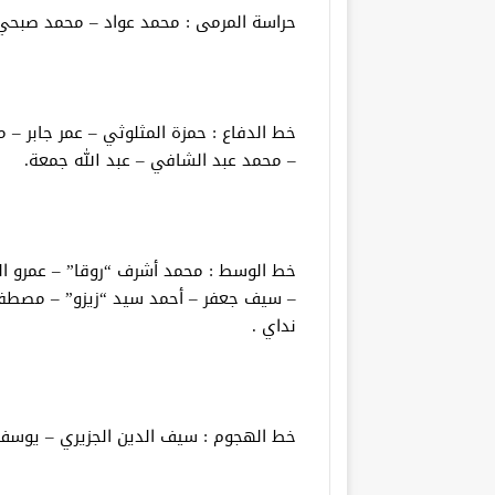
حراسة المرمى : محمد عواد – محمد صبحي
خط الدفاع : حمزة المثلوثي – عمر جابر –
– محمد عبد الشافي – عبد الله جمعة.
خط الوسط : محمد أشرف “روقا” – عمرو الس
– سيف جعفر – أحمد سيد “زيزو” – مصطفى 
نداي .
خط الهجوم : سيف الدين الجزيري – يوسف 