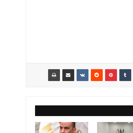
نكدإن
‏Tumblr
بينتيريست
‏Reddit
‏VKontakte
مشاركة عبر البريد
طباعة