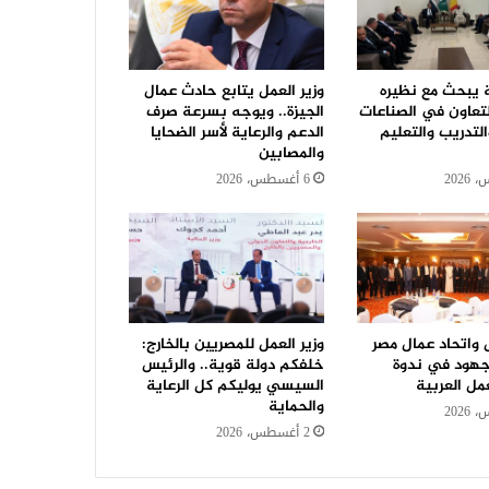
ة يبحث مع نظيره
وزير العمل يتابع حادث عمال
لتعاون في الصناعات
الجيزة.. ويوجه بسرعة صرف
التدريب والتعليم
الدعم والرعاية لأسر الضحايا
والمصابين
6 أغسطس، 2026
ل واتحاد عمال مصر
وزير العمل للمصريين بالخارج:
جهود في ندوة
خلفكم دولة قوية.. والرئيس
مل العربية
السيسي يوليكم كل الرعاية
والحماية
2 أغسطس، 2026