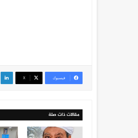
لي
فيسبوك
‫X
مقالات ذات صلة