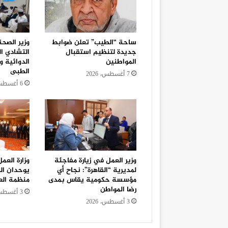
ساحة “الطيب” تعلن ضوابط
وزير الصح
جديدة لتنظيم استقبال
التشادي ا
المواطنين
الدوائية و
الطبى
7 أغسطس، 2026
6 أغسطس، 2026
وزير العمل في زيارة مفاجئة
وزارة العم
لمديرية “القاهرة”: نجاح أي
يوحدان ال
مؤسسة حكومية يقاس بمدى
منظمة الع
رضا المواطن
3 أغسطس، 2026
3 أغسطس، 2026