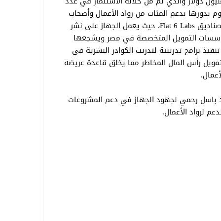
ويل من مجموعة البنك الدولي بلغ 50 مليون دولار والذي تم من خلاله الاستثمار في عدد
وم بدورها بدعم المئات من رواد الأعمال وأصحاب
المشروعات الناشئة، وكان من أوائل تلك الصناديق Flat 6 Labs، حيث يعمل الجهاز على نشر
 مؤسسات التمويل المتخصصة في مصر ويشجعها
نفيذ برامج تدريبية لتدريب الكوادر البشرية في
مويل رأس المال المخاطر مما يخلق قاعدة عريضة
أعمال.
اذ باسل رحمي لجهود الجهاز في دعم المشروعات
عم لرواد الأعمال.