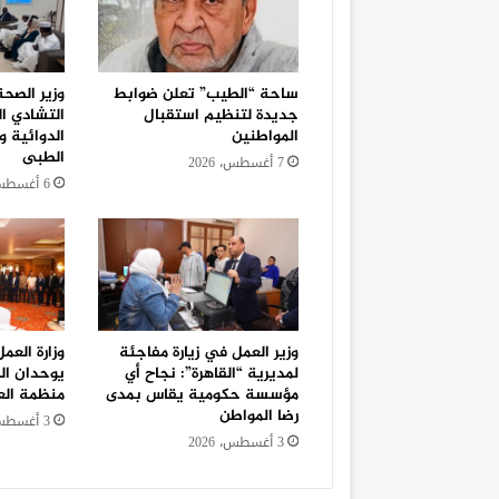
ساحة “الطيب” تعلن ضوابط
وزير الصح
جديدة لتنظيم استقبال
التشادي ا
المواطنين
الدوائية و
الطبى
7 أغسطس، 2026
6 أغسطس، 2026
وزير العمل في زيارة مفاجئة
وزارة العم
لمديرية “القاهرة”: نجاح أي
يوحدان ال
مؤسسة حكومية يقاس بمدى
منظمة الع
رضا المواطن
3 أغسطس، 2026
3 أغسطس، 2026