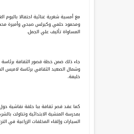
مع أمسية شعرية غنائية احتفالا باليوم ال
ومحمود حلمي وكيرلس صبحي وأميرة محمد
المساواة تأليف علي الجمل.
جاء ذلك ضمن خطة قصور الثقافة برئاسة ا
وشمال الصعيد الثقافي برئاسة لاميس ال
خليفة.
كما عقد قصر ثقافة ببا حلقة نقاشية حول ت
بمدرسة المنشية الابتدائية وتناولت بالشر
السيارات وإلقاء المخلفات الزراعية في الت