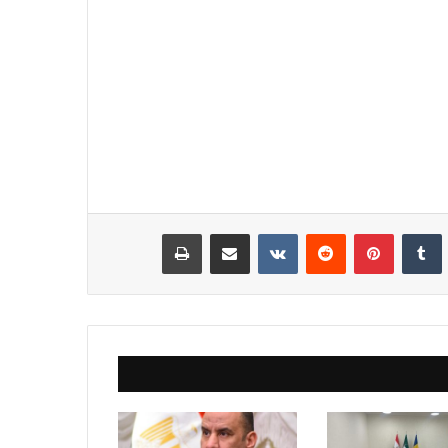
نكدإن
‏Tumblr
بينتيريست
‏Reddit
‏VKontakte
مشاركة عبر البريد
طباعة