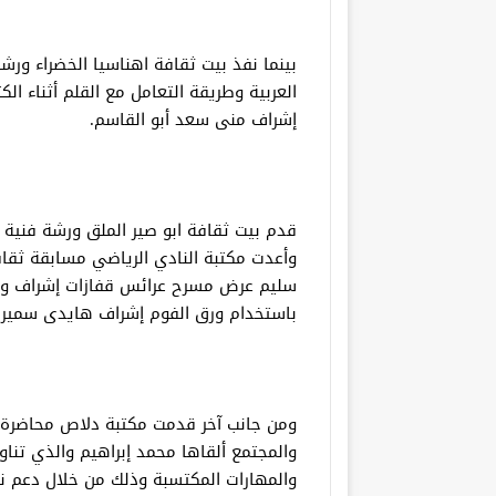
بينما نفذ بيت ثقافة اهناسيا الخضراء ورش
العربية وطريقة التعامل مع القلم أثناء 
إشراف منى سعد أبو القاسم.
قدم بيت ثقافة ابو صير الملق ورشة فنية ل
وأعدت مكتبة النادي الرياضي مسابقة ثقاف
سليم عرض مسرح عرائس قفازات إشراف وفاء
باستخدام ورق الفوم إشراف هايدى سمير.
ومن جانب آخر قدمت مكتبة دلاص محاضرة بع
والمجتمع ألقاها محمد إبراهيم والذي تناو
والمهارات المكتسبة وذلك من خلال دعم ن